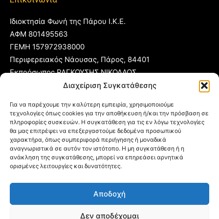
Ιδιοκτησία Φωνή της Πάρου Ι.Κ.Ε.
ΑΦΜ 801495563
ΓΕΜΗ 157972938000
Περιφερειακός Νάουσας, Πάρος, 84401
Εκπρόσωπος ΡΑΓΚΟΥΣΗΣ ΝΙΚΟΛΑΟΣ
Διαχείριση Συγκατάθεσης
T:
22840 53555
Για να παρέχουμε την καλύτερη εμπειρία, χρησιμοποιούμε
Κ:
6977 248885
τεχνολογίες όπως cookies για την αποθήκευση ή/και την πρόσβαση σε
E:
foni@typoparos.gr
(για αγγελίες:
sales@typoparos.gr
)
πληροφορίες συσκευών. Η συγκατάθεση για τις εν λόγω τεχνολογίες
θα μας επιτρέψει να επεξεργαστούμε δεδομένα προσωπικού
χαρακτήρα, όπως συμπεριφορά περιήγησης ή μοναδικά
αναγνωριστικά σε αυτόν τον ιστότοπο. Η μη συγκατάθεση ή η
ανάκληση της συγκατάθεσης, μπορεί να επηρεάσει αρνητικά
Πολιτική απορρήτου & Cookies
ορισμένες λειτουργίες και δυνατότητες.
Δήλωση Συμμόρφωσης
Αποδοχή
Όροι Χρήσης
Ταυτότητα
Δεν αποδέχομαι