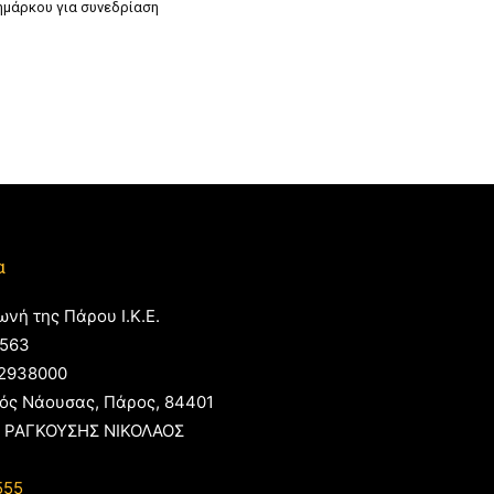
ζημάρκου για συνεδρίαση
α
ωνή της Πάρου Ι.Κ.Ε.
563
2938000
ός Νάουσας, Πάρος, 84401
 ΡΑΓΚΟΥΣΗΣ ΝΙΚΟΛΑΟΣ
555