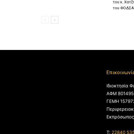
του κ. Χατ
του ΦΟΔΣΑ
Επικοινωνί
Ιδιοκτησία Φ
ΑΦΜ 801495
ΓΕΜΗ 15797
Περιφερειακ
Εκπρόσωπος
T:
22840 53