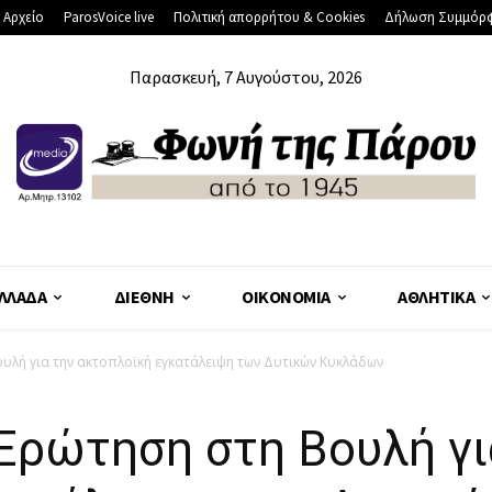
 Αρχείο
ParosVoice live
Πολιτική απορρήτου & Cookies
Δήλωση Συμμόρ
Παρασκευή, 7 Αυγούστου, 2026
ΛΛΆΔΑ
ΔΙΕΘΝΉ
ΟΙΚΟΝΟΜΊΑ
ΑΘΛΗΤΙΚΆ
υλή για την ακτοπλοϊκή εγκατάλειψη των Δυτικών Κυκλάδων
Ερώτηση στη Βουλή γι