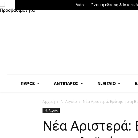
Video
Έντυπη έδκοση & Ιστορικό
ΠΆΡΟΣ
ΑΝΤΊΠΑΡΟΣ
Ν. ΑΙΓΑΊΟ
Ε
Αρχική
Ν. Αιγαίο
Νέα Αριστερά: Ερώτηση στη Βο
Ν. Αιγαίο
Νέα Αριστερά: 