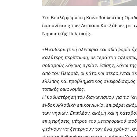
Στη Βουλή φέρνει η Κοινοβουλευτική Ομάδ
διασύνδεσης των Δυτικών Κυκλάδων, με σχ
Νησιωτικής Πολιτικής.
«
Η κυβερνητική ολιγωρία και αδιαφορία έχ
καλύτερη περίπτωση, σε τεράστια ταλαιπωρ
σοβαρούς λόγους υγείας. Επίσης, λόγω τη
από τον Πειραιά, οι κάτοικοι στερούνται α
ελλιπής και προβληματικός ανεφοδιασμός τ
τοπικές οικονομίες.
Η καθυστέρηση του διαγωνισμού για τις “ά
ενδοκυκλαδική επικοινωνία, επιφέρει ακό
των νησιών. Επιπλέον, ακόμη και η καταβο
επιχειρήσεις, μέτρου του μεταφορικού ισοδ
φτάνουν να ξεπερνούν τον ένα χρόνο
», α
αυτά τα δεδομένα ερωτάται ο κύριος Υπου