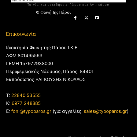
Τα νέα και οι ειδήσεις Πάρου και Αντιπάρου
© Φωνή Της Πάρου
Επικοινωνία
Ιδιοκτησία Φωνή της Πάρου Ι.Κ.Ε.
ΑΦΜ 801495563
ΓΕΜΗ 157972938000
Περιφερειακός Νάουσας, Πάρος, 84401
Εκπρόσωπος ΡΑΓΚΟΥΣΗΣ ΝΙΚΟΛΑΟΣ
T:
22840 53555
Κ:
6977 248885
E:
foni@typoparos.gr
(για αγγελίες:
sales@typoparos.gr
)