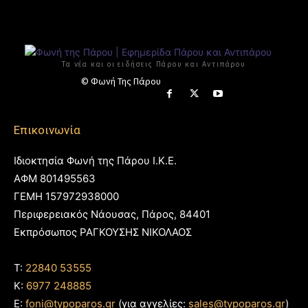
Τα νέα και οι ειδήσεις Πάρου και Αντιπάρου
© Φωνή Της Πάρου
Επικοινωνία
Ιδιοκτησία Φωνή της Πάρου Ι.Κ.Ε.
ΑΦΜ 801495563
ΓΕΜΗ 157972938000
Περιφερειακός Νάουσας, Πάρος, 84401
Εκπρόσωπος ΡΑΓΚΟΥΣΗΣ ΝΙΚΟΛΑΟΣ
T:
22840 53555
Κ:
6977 248885
E:
foni@typoparos.gr
(για αγγελίες:
sales@typoparos.gr
)