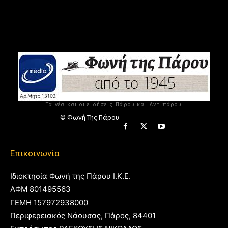
Τα νέα και οι ειδήσεις Πάρου και Αντιπάρου
© Φωνή Της Πάρου
Επικοινωνία
Ιδιοκτησία Φωνή της Πάρου Ι.Κ.Ε.
ΑΦΜ 801495563
ΓΕΜΗ 157972938000
Περιφερειακός Νάουσας, Πάρος, 84401