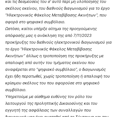
και τις δεσμεύσεις του σ’ αυτό περί μη υλοποίησης του
σκέλους εκείνου, του διεθνούς διαγωνισμού για το έργο
“Ηλεκτρονικός Φάκελος Μεταβίβασης Ακινήτων”, που
αφορά στο ψηφιακό συμβόλαιο.
Ωστόσο, καίτοι υπήρξε αίτημα της προηγούμενης
απόφασής μας η ανάκληση της από 7/11/2023
προκήρυξης του διεθνούς ηλεκτρονικού διαγωνισμού για
το έργο “Ηλεκτρονικός Φάκελος Μεταβίβασης
Ακινήτων” άλλως η τροποποίηση της προκήρυξης με
απαλοιφή από αυτήν του τμήματος εκείνου που
αναφέρεται στο “ψηφιακό συμβόλαιο”, ο διαγωνισμός
έχει ήδη περατωθεί, χωρίς τροποποίηση ή απαλοιφή του
κρίσιμου σκέλους του που αφορούσε στο ψηφιακό
συμβόλαιο.
Υπηρετούμε με αίσθημα ευθύνης τον ρόλο του
λειτουργού της προληπτικής Δικαιοσύνης και του
εγγυητή της ασφάλειας των συναλλαγών που
διαχρονικά μας έχει ανατεθεί από το Σύνταγμα και την