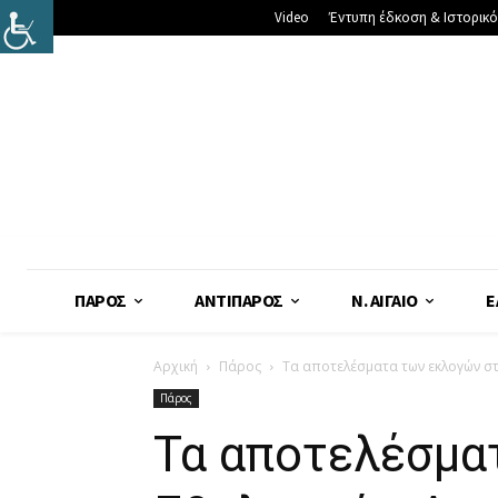
Video
Έντυπη έδκοση & Ιστορικό
ΠΆΡΟΣ
ΑΝΤΊΠΑΡΟΣ
Ν. ΑΙΓΑΊΟ
Ε
Αρχική
Πάρος
Τα αποτελέσματα των εκλογών σ
Πάρος
Τα αποτελέσμα