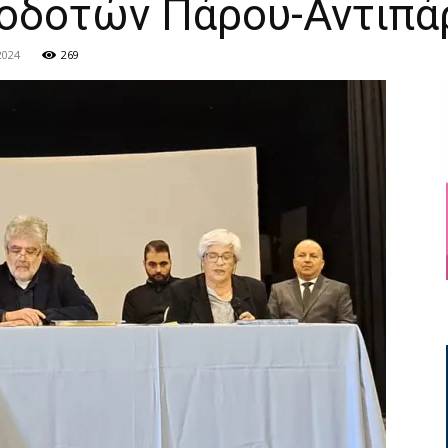
οδοτών Πάρου-Αντιπά
2024
269