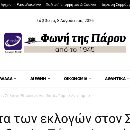
 Αρχείο
ParosVoice live
Πολιτική απορρήτου & Cookies
Δήλωση Συμμόρ
Σάββατο, 8 Αυγούστου, 2026
ΛΛΆΔΑ
ΔΙΕΘΝΉ
ΟΙΚΟΝΟΜΊΑ
ΑΘΛΗΤΙΚΆ
τον Σύλλογο Εθελοντών Αιμοδοτών Πάρου-Αντιπάρου
τα των εκλογών στον 