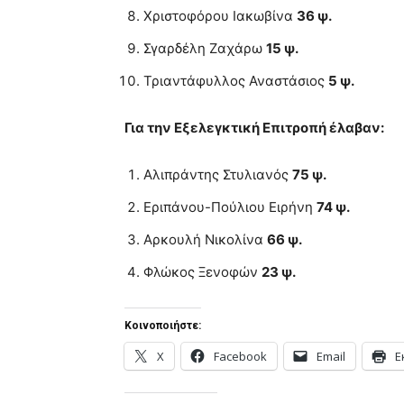
Χριστοφόρου Ιακωβίνα
36 ψ.
Σγαρδέλη Ζαχάρω
15 ψ.
Τριαντάφυλλος Αναστάσιος
5 ψ.
Για την Εξελεγκτική Επιτροπή έλαβαν:
Αλιπράντης Στυλιανός
75 ψ.
Εριπάνου-Πούλιου Ειρήνη
74 ψ.
Αρκουλή Νικολίνα
66 ψ.
Φλώκος Ξενοφών
23 ψ.
Κοινοποιήστε:
X
Facebook
Email
Ε