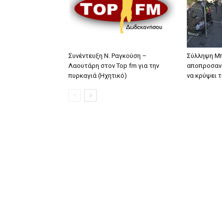
Συνέντευξη Ν. Ραγκούση –
Σύλληψη Μπ
Λαουτάρη στον Top fm για την
αποπροσανα
πυρκαγιά (Ηχητικό)
να κρύψει 