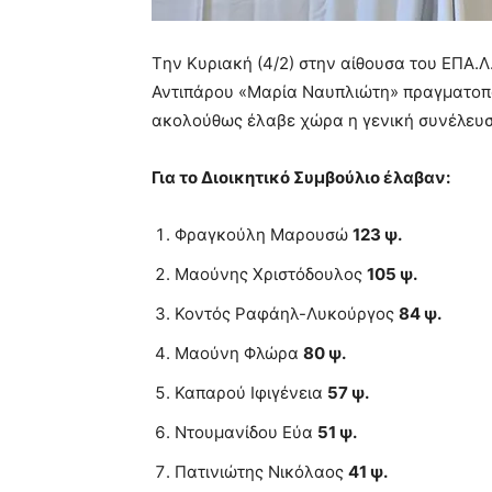
Tην Κυριακή (4/2) στην αίθουσα του ΕΠΑ.
Αντιπάρου «Μαρία Ναυπλιώτη» πραγματοποί
ακολούθως έλαβε χώρα η γενική συνέλευση
Για το Διοικητικό Συμβούλιο έλαβαν:
Φραγκούλη Μαρουσώ
123 ψ.
Μαούνης Χριστόδουλος
105 ψ.
Κοντός Ραφάηλ-Λυκούργος
84 ψ.
Μαούνη Φλώρα
80 ψ.
Καπαρού Ιφιγένεια
57 ψ.
Ντουμανίδου Εύα
51 ψ.
Πατινιώτης Νικόλαος
41 ψ.