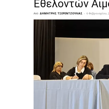
Εθελοντών Αιμ
Από
ΔΗΜΗΤΡΗΣ ΤΣΕΡΕΝΤΖΟΥΛΙΑΣ
-
6 Φεβρουαρίου, 