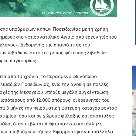
ευσης υποβρύχιων κήπων Ποσειδωνίας με τη χρήση
μέρες στο νοτιοανατολικό Αιγαίο από ερευνητές του
έλαγος». Δεδομένης της σπανιότητας του
ων λιβαδιών, αυτός ο τρόπος φύτευσης λιβαδιών
ορές παγκοσμίως.
ειτα από 10 χρόνια, το περασμένο φθινόπωρο
ιβαδιών Ποσειδωνίας, ενώ την άνοιξη σε πολλές
ριοχές της Μεσογείου υπήρξε μεγάλη συγκέντρωση
ισσότερους από 12.000 σπόρους, οι ερευνητές του
επί 3 μήνες την πειραματική φύτευση καταγράφοντας
στηρίου, όσο και σε χώρους φύλαξης και ανάπτυξης
μάδα, όταν οι βλαστοί έφτασαν στο κατάλληλο
η των υποβρύχιων κήπων. Εφαρμόστηκαν παράλληλα