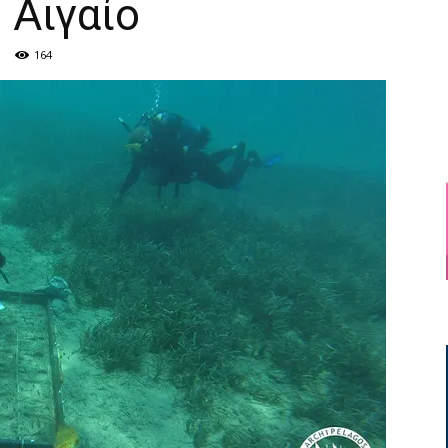
 Αιγαίο
164