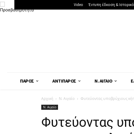
Video
Έντυπη έδκοση & Ιστορικό
ΠΆΡΟΣ
ΑΝΤΊΠΑΡΟΣ
Ν. ΑΙΓΑΊΟ
Ε
Αρχική
Ν. Αιγαίο
Φυτεύοντας υποβρύχιους κήπο
Ν. Αιγαίο
Φυτεύοντας υπ