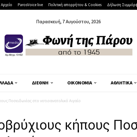
 Αρχείο
ParosVoice live
Πολιτική απορρήτου & Cookies
Δήλωση Συμμόρ
Παρασκευή, 7 Αυγούστου, 2026
ΛΛΆΔΑ
ΔΙΕΘΝΉ
ΟΙΚΟΝΟΜΊΑ
ΑΘΛΗΤΙΚΆ
υς Ποσειδωνίας στο νοτιοανατολικό Αιγαίο
οβρύχιους κήπους Ποσ