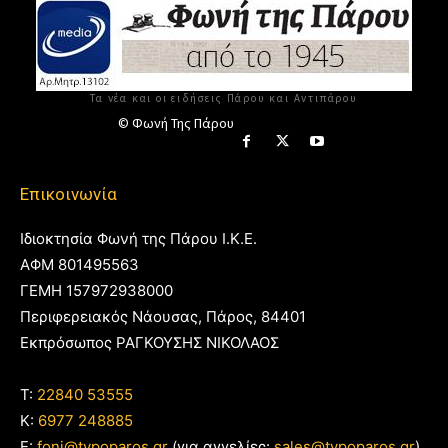
Τα νέα και οι ειδήσεις Πάρου και Αντιπάρου
© Φωνή Της Πάρου
Επικοινωνία
Ιδιοκτησία Φωνή της Πάρου Ι.Κ.Ε.
ΑΦΜ 801495563
ΓΕΜΗ 157972938000
Περιφερειακός Νάουσας, Πάρος, 84401
Εκπρόσωπος ΡΑΓΚΟΥΣΗΣ ΝΙΚΟΛΑΟΣ
T:
22840 53555
Κ:
6977 248885
E:
foni@typoparos.gr
(για αγγελίες:
sales@typoparos.gr
)