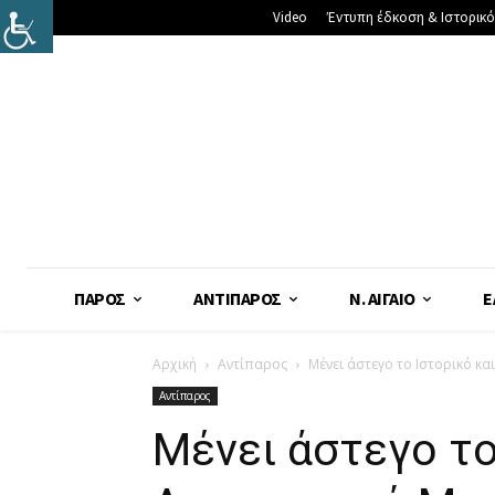
Video
Έντυπη έδκοση & Ιστορικό
ΠΆΡΟΣ
ΑΝΤΊΠΑΡΟΣ
Ν. ΑΙΓΑΊΟ
Ε
Αρχική
Αντίπαρος
Μένει άστεγο το Ιστορικό κ
Αντίπαρος
Μένει άστεγο το