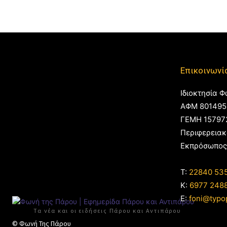
Επικοινωνί
Ιδιοκτησία Φ
ΑΦΜ 801495
ΓΕΜΗ 15797
Περιφερειακ
Εκπρόσωπος
T:
22840 53
Κ:
6977 248
E:
foni@typo
Τα νέα και οι ειδήσεις Πάρου και Αντιπάρου
© Φωνή Της Πάρου