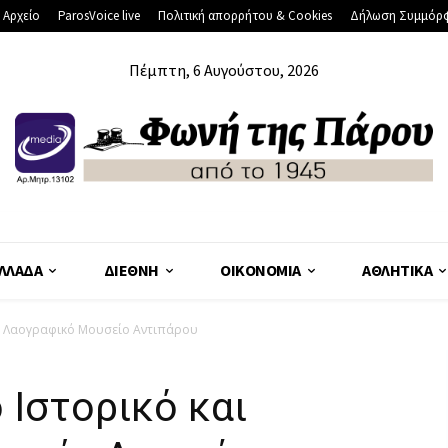
 Αρχείο
ParosVoice live
Πολιτική απορρήτου & Cookies
Δήλωση Συμμόρ
Πέμπτη, 6 Αυγούστου, 2026
ΛΛΆΔΑ
ΔΙΕΘΝΉ
ΟΙΚΟΝΟΜΊΑ
ΑΘΛΗΤΙΚΆ
αι Λαογραφικό Μουσείο Αντιπάρου
 Ιστορικό και