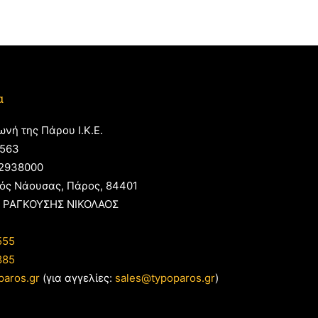
α
ωνή της Πάρου Ι.Κ.Ε.
563
2938000
ός Νάουσας, Πάρος, 84401
 ΡΑΓΚΟΥΣΗΣ ΝΙΚΟΛΑΟΣ
555
885
paros.gr
(για αγγελίες:
sales@typoparos.gr
)