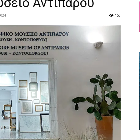
σείο Αντιπάρου
2024
150