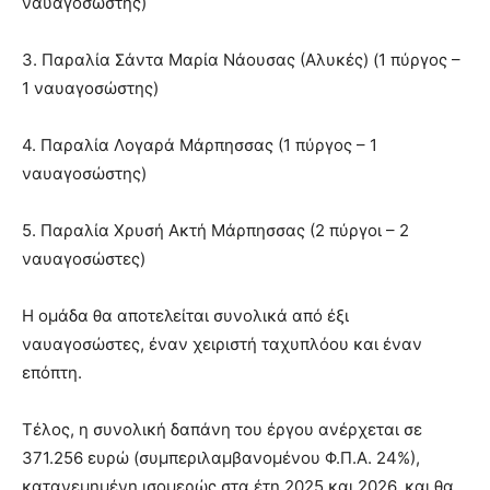
ναυαγοσώστης)
3. Παραλία Σάντα Μαρία Νάουσας (Αλυκές) (1 πύργος –
1 ναυαγοσώστης)
4. Παραλία Λογαρά Μάρπησσας (1 πύργος – 1
ναυαγοσώστης)
5. Παραλία Χρυσή Ακτή Μάρπησσας (2 πύργοι – 2
ναυαγοσώστες)
Η ομάδα θα αποτελείται συνολικά από έξι
ναυαγοσώστες, έναν χειριστή ταχυπλόου και έναν
επόπτη.
Τέλος, η συνολική δαπάνη του έργου ανέρχεται σε
371.256 ευρώ (συμπεριλαμβανομένου Φ.Π.Α. 24%),
κατανεμημένη ισομερώς στα έτη 2025 και 2026, και θα