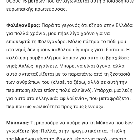
ύψους 15 μέτρων που ανταγωνίζεται αυτή οποιασδήποτε
ευρωπαϊκής πρωτεύουσας.
Φολέγανδρος:
Παρά το γεγονός ότι έζησα στην Ελλάδα
για πολλά χρόνια, μου πήρε λίγο χρόνο για να
επισκεφτώ τη Φολέγανδρο. Μόλις πάτησα το πόδι μου
στο νησί, δεν ήμουν καθόλου σίγουρος γιατί δίστασα. Η
καλύτερη συμβουλή μου λοιπόν για αυτό το βραχώδες
νησί; Απλώς πηγαίνετε. Μπορεί να είναι άγονο, αλλά
αυτό αντισταθμίζεται με το παραπάνω από τη ζεστασιά
των ανθρώπων του (κλισέ, το ξέρω, αλλά σε αυτή την
περίπτωση είναι επίσης πολύ αληθινό). Υπάρχει μια λέξη
για αυτό στα ελληνικά: «φιλοξενία», που μεταφράζεται
περίπου ως «φιλικότητα προς τους ξένους».
Μύκονος:
Τι μπορούμε να πούμε για τη Μύκονο που δεν
γνωρίζετε ήδη; Πολλά, στην πραγματικότητα. Η πόλη
της Μυκόνου είναι το ιδανικό μέρος για ποτό, φαγητό