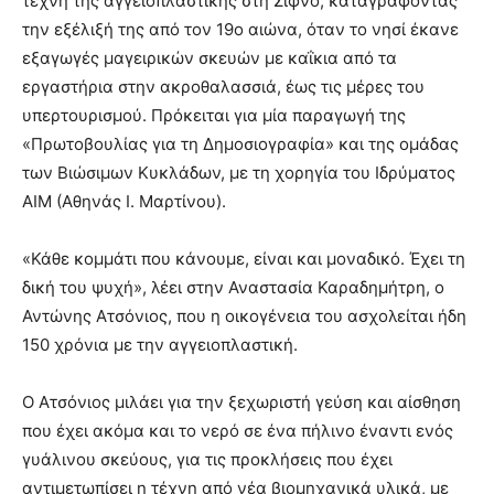
τέχνη της αγγειοπλαστικής στη Σίφνο, καταγράφοντας
την εξέλιξή της από τον 19ο αιώνα, όταν το νησί έκανε
εξαγωγές μαγειρικών σκευών με καΐκια από τα
εργαστήρια στην ακροθαλασσιά, έως τις μέρες του
υπερτουρισμού. Πρόκειται για μία παραγωγή της
«Πρωτοβουλίας για τη Δημοσιογραφία» και της ομάδας
των Βιώσιμων Κυκλάδων, με τη χορηγία του Ιδρύματος
ΑΙΜ (Αθηνάς Ι. Μαρτίνου).
«Κάθε κομμάτι που κάνουμε, είναι και μοναδικό. Έχει τη
δική του ψυχή», λέει στην Αναστασία Καραδημήτρη, ο
Αντώνης Ατσόνιος, που η οικογένεια του ασχολείται ήδη
150 χρόνια με την αγγειοπλαστική.
Ο Ατσόνιος μιλάει για την ξεχωριστή γεύση και αίσθηση
που έχει ακόμα και το νερό σε ένα πήλινο έναντι ενός
γυάλινου σκεύους, για τις προκλήσεις που έχει
αντιμετωπίσει η τέχνη από νέα βιομηχανικά υλικά, με