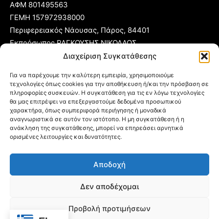
ΑΦΜ 801495563
ΓΕΜΗ 157972938000
Περιφερειακός Νάουσας, Πάρος, 84401
Εκπρόσωπος ΡΑΓΚΟΥΣΗΣ ΝΙΚΟΛΑΟΣ
Διαχείριση Συγκατάθεσης
T:
22840 53555
Για να παρέχουμε την καλύτερη εμπειρία, χρησιμοποιούμε
Κ:
6977 248885
τεχνολογίες όπως cookies για την αποθήκευση ή/και την πρόσβαση σε
E:
foni@typoparos.gr
(για αγγελίες:
sales@typoparos.gr
)
πληροφορίες συσκευών. Η συγκατάθεση για τις εν λόγω τεχνολογίες
θα μας επιτρέψει να επεξεργαστούμε δεδομένα προσωπικού
χαρακτήρα, όπως συμπεριφορά περιήγησης ή μοναδικά
αναγνωριστικά σε αυτόν τον ιστότοπο. Η μη συγκατάθεση ή η
ανάκληση της συγκατάθεσης, μπορεί να επηρεάσει αρνητικά
Πολιτική απορρήτου & Cookies
ορισμένες λειτουργίες και δυνατότητες.
Δήλωση Συμμόρφωσης
Αποδοχή
Όροι Χρήσης
Ταυτότητα
Δεν αποδέχομαι
Πολιτική Cookies (ΕΕ)
Προβολή προτιμήσεων