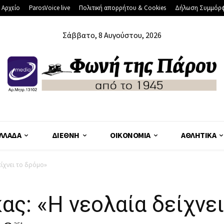
 Αρχείο
ParosVoice live
Πολιτική απορρήτου & Cookies
Δήλωση Συμμόρ
Σάββατο, 8 Αυγούστου, 2026
ΛΛΆΔΑ
ΔΙΕΘΝΉ
ΟΙΚΟΝΟΜΊΑ
ΑΘΛΗΤΙΚΆ
είχνει το δρόμο»
ας: «Η νεολαία δείχνε