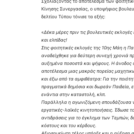
Σχολιάζοντας το αποτέλεσμα των φοιτητικ
Κίνησης Συνεργασίας, ο υποψήφιος βουλε
δελτίου Τύπου τόνισε τα εξής:
«
Δέκα μέρες πριν τις βουλευτικές εκλογέ
και ελπίδας!
Στις φοιτητικές εκλογές της 10ης Μάη η 
αναδείχθηκε για δεύτερη συνεχή χρονιά π
αυξημένα ποσοστά και ψήφους. Η άνοδος α
αποτέλεσμα μιας μακράς πορείας μαχητικ
και έξω από τα αμφιθέατρα: Για την ποιότη
πραγματικά δημόσια και δωρεάν Παιδεία, 
ενάντια στην καταστολή, κλπ.
Παράλληλα η αγωνιζόμενη σπουδάζουσα νεο
εργατικές-λαϊκές κινητοποιήσεις. Έδωσε το
αντιδράσεις για το έγκλημα των Τεμπών, δι
κόστους και του κέρδους.
Αξιοσημείωτη τέλος υπήρξε και η αύξηση σ