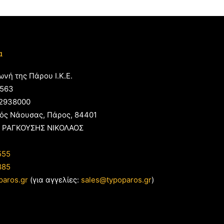
α
ωνή της Πάρου Ι.Κ.Ε.
563
2938000
ός Νάουσας, Πάρος, 84401
 ΡΑΓΚΟΥΣΗΣ ΝΙΚΟΛΑΟΣ
555
885
paros.gr
(για αγγελίες:
sales@typoparos.gr
)