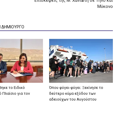
Επισκέψεις της Μ. Χανιώτη σε Τήνο και
Μύκονο
Ν ΔΗΜΙΟΥΡΓΟ
ηκε το Ειδικό
Όπου φύγει-φύγει: Ξεκίνησε το
 Πλαίσιο για τον
δεύτερο κύμα εξόδου των
αδειούχων του Αυγούστου