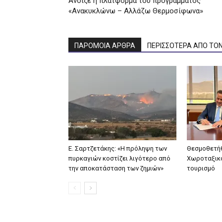
Άνοιξε η πλατφόρμα του προγράμματος
«Ανακυκλώνω – Αλλάζω Θερμοσίφωνα»
ΠΑΡΟΜΟΙΑ ΑΡΘΡΑ
ΠΕΡΙΣΣΟΤΕΡΑ ΑΠΟ ΤΟ
Ε. Σαρτζετάκης: «Η πρόληψη των
Θεσμοθετήθ
πυρκαγιών κοστίζει λιγότερο από
Χωροταξικό
την αποκατάσταση των ζημιών»
τουρισμό