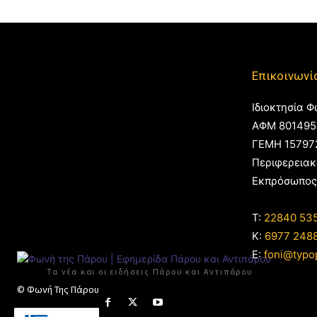
Επικοινωνί
Ιδιοκτησία Φ
ΑΦΜ 801495
ΓΕΜΗ 15797
Περιφερειακ
Εκπρόσωπος
T:
22840 53
Κ:
6977 248
E:
foni@typo
Τα νέα και οι ειδήσεις Πάρου και Αντιπάρου
© Φωνή Της Πάρου