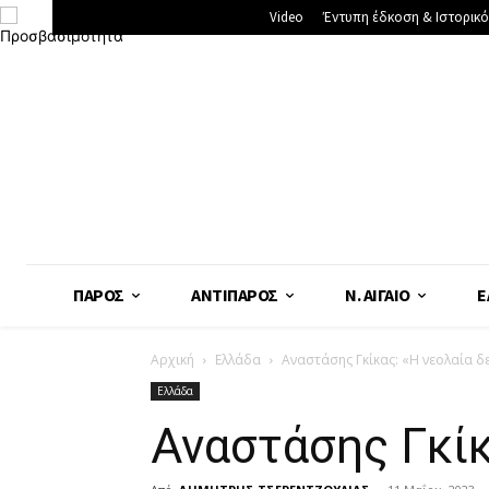
Video
Έντυπη έδκοση & Ιστορικό
ΠΆΡΟΣ
ΑΝΤΊΠΑΡΟΣ
Ν. ΑΙΓΑΊΟ
Ε
Αρχική
Ελλάδα
Αναστάσης Γκίκας: «Η νεολαία δ
Ελλάδα
Αναστάσης Γκίκ