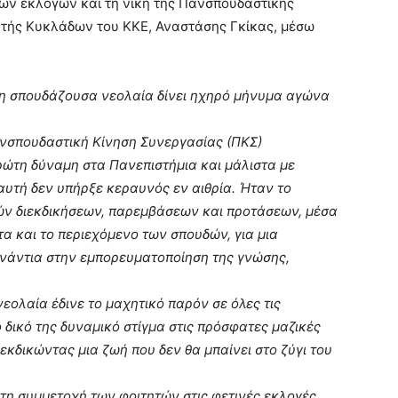
ών εκλογών και τη νίκη της Πανσπουδαστικής
υτής Κυκλάδων του ΚΚΕ, Αναστάσης Γκίκας, μέσω
ς η σπουδάζουσα νεολαία δίνει ηχηρό μήνυμα αγώνα
Πανσπουδαστική Κίνηση Συνεργασίας (ΠΚΣ)
ρώτη δύναμη στα Πανεπιστήμια και μάλιστα με
υτή δεν υπήρξε κεραυνός εν αιθρία. Ήταν το
ών διεκδικήσεων, παρεμβάσεων και προτάσεων, μέσα
τα και το περιεχόμενο των σπουδών, για μια
ενάντια στην εμπορευματοποίηση της γνώσης,
λαία έδινε το μαχητικό παρόν σε όλες τις
 δικό της δυναμικό στίγμα στις πρόσφατες μαζικές
εκδικώντας μια ζωή που δεν θα μπαίνει στο ζύγι του
τη συμμετοχή των φοιτητών στις φετινές εκλογές,