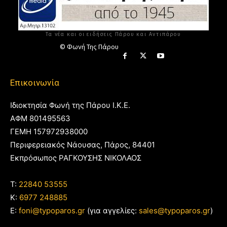
Τα νέα και οι ειδήσεις Πάρου και Αντιπάρου
© Φωνή Της Πάρου
Επικοινωνία
Ιδιοκτησία Φωνή της Πάρου Ι.Κ.Ε.
ΑΦΜ 801495563
ΓΕΜΗ 157972938000
Περιφερειακός Νάουσας, Πάρος, 84401
Εκπρόσωπος ΡΑΓΚΟΥΣΗΣ ΝΙΚΟΛΑΟΣ
T:
22840 53555
Κ:
6977 248885
E:
foni@typoparos.gr
(για αγγελίες:
sales@typoparos.gr
)