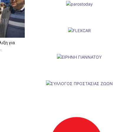
λιξη για
.