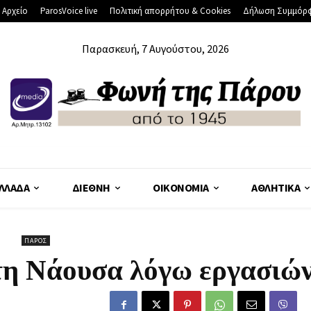
 Αρχείο
ParosVoice live
Πολιτική απορρήτου & Cookies
Δήλωση Συμμόρ
Παρασκευή, 7 Αυγούστου, 2026
ΛΛΆΔΑ
ΔΙΕΘΝΉ
ΟΙΚΟΝΟΜΊΑ
ΑΘΛΗΤΙΚΆ
ΠΆΡΟΣ
τη Νάουσα λόγω εργασιώ