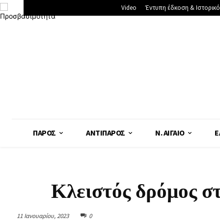
Video
Έντυπη έδκοση & Ιστορικό
ΠΆΡΟΣ
ΑΝΤΊΠΑΡΟΣ
Ν. ΑΙΓΑΊΟ
Ε
Κλειστός δρόμος σ
11 Ιανουαρίου, 2023
0