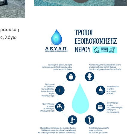
Παρασκευή
ός, λόγω