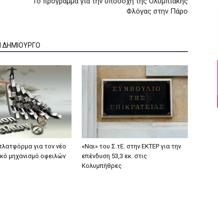
Το πρόγραμμα για την υποδοχή της Ολυμπιακής
Φλόγας στην Πάρο
Ν ΔΗΜΙΟΥΡΓΟ
 πλατφόρμα για τον νέο
«Ναι» του Σ.τΕ. στην ΕΚΤΕΡ για την
κό μηχανισμό οφειλών
επένδυση 53,3 εκ. στις
Κολυμπήθρες