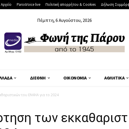
 Αρχείο
ParosVoice live
Πολιτική απορρήτου & Cookies
Δήλωση Συμμόρ
Πέμπτη, 6 Αυγούστου, 2026
ΛΛΆΔΑ
ΔΙΕΘΝΉ
ΟΙΚΟΝΟΜΊΑ
ΑΘΛΗΤΙΚΆ
αθαριστικών του ΕΝΦΙΑ για το 2024
άρτηση των εκκαθαριστ