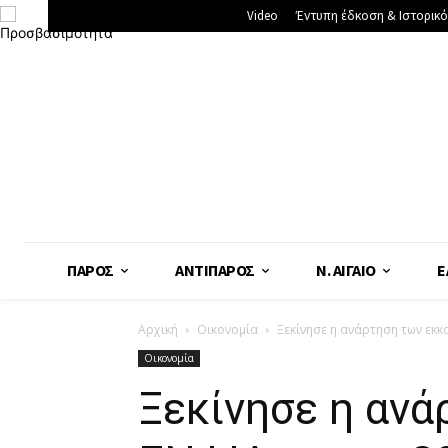
Video
Έντυπη έδκοση & Ιστορικό
ΠΆΡΟΣ
ΑΝΤΊΠΑΡΟΣ
Ν. ΑΙΓΑΊΟ
Ε
Αρχική
Οικονομία
Ξεκίνησε η ανάρτηση των εκκ
Οικονομία
Ξεκίνησε η αν