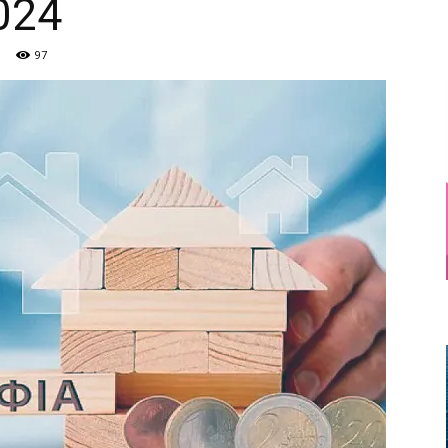
024
97