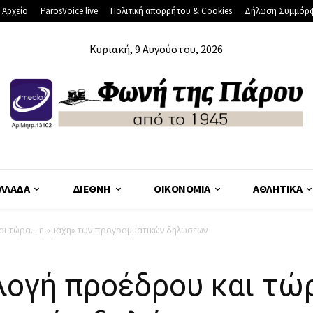
 Αρχείο
ParosVoice live
Πολιτική απορρήτου & Cookies
Δήλωση Συμμόρ
Κυριακή, 9 Αυγούστου, 2026
ΛΛΆΔΑ
ΔΙΕΘΝΉ
ΟΙΚΟΝΟΜΊΑ
ΑΘΛΗΤΙΚΆ
αι τώρα… η «μάχη» των προγραμματικών δηλώσεων
λογή προέδρου και τώ