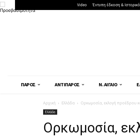
Video
Έντυπη έδκοση & Ιστορικό
ΠΆΡΟΣ
ΑΝΤΊΠΑΡΟΣ
Ν. ΑΙΓΑΊΟ
Ε
Αρχική
Ελλάδα
Ορκωμοσία, εκλογή προέδρου κ
Ελλάδα
Ορκωμοσία, εκ