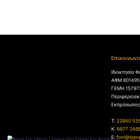
Επικοινωνί
Ιδιοκτησία Φ
ΑΦΜ 801495
ΓΕΜΗ 15797
Περιφερειακ
Εκπρόσωπος
T:
22840 53
Κ:
6977 248
E:
foni@typo