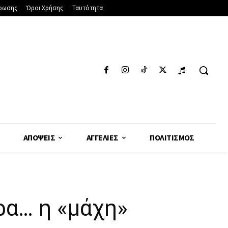
φωσης
Όροι Χρήσης
Ταυτότητα
ΑΠΌΨΕΙΣ
ΑΓΓΕΛΊΕΣ
ΠΟΛΙΤΙΣΜΌΣ
ρα… η «μάχη»