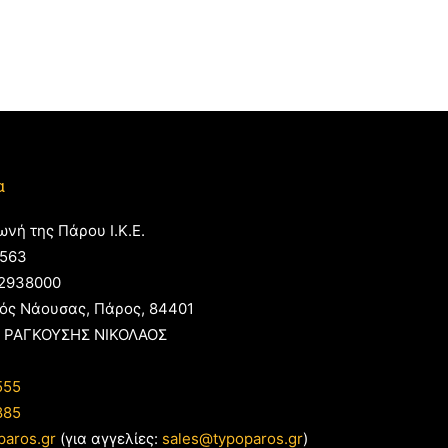
α
ωνή της Πάρου Ι.Κ.Ε.
563
2938000
ός Νάουσας, Πάρος, 84401
 ΡΑΓΚΟΥΣΗΣ ΝΙΚΟΛΑΟΣ
555
885
paros.gr
(για αγγελίες:
sales@typoparos.gr
)