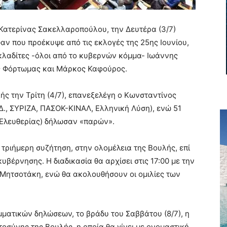
Κατερίνας Σακελλαροπούλου, την Δευτέρα (3/7)
αν που προέκυψε από τις εκλογές της 25ης Ιουνίου,
υκλαδίτες -όλοι από το κυβερνών κόμμα- Ιωάννης
ος Φόρτωμας και Μάρκος Καφούρος.
ής την Τρίτη (4/7), επανεξελέγη ο Κωνσταντίνος
Δ., ΣΥΡΙΖΑ, ΠΑΣΟΚ-ΚΙΝΑΛ, Ελληνική Λύση), ενώ 51
η Ελευθερίας) δήλωσαν «παρών».
 τριήμερη συζήτηση, στην ολομέλεια της Βουλής, επί
έρνησης. Η διαδικασία θα αρχίσει στις 17:00 με την
ητσοτάκη, ενώ θα ακολουθήσουν οι ομιλίες των
ματικών δηλώσεων, το βράδυ του Σαββάτου (8/7), η
οσύνης της Βουλής, η οποία θα γίνει με ονομαστική