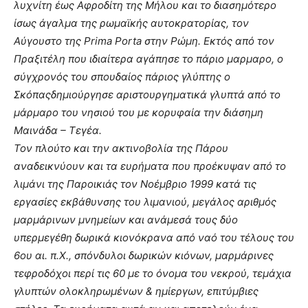
λυχνίτη έως Αφροδίτη της Μήλου και το διασημότερο
ίσως άγαλμα της ρωμαϊκής αυτοκρατορίας, τον
Αύγουστο της Prima Porta στην Ρώμη. Εκτός από τον
Πραξιτέλη που ιδιαίτερα αγάπησε το πάριο μαρμαρο, ο
σύγχρονός του σπουδαίος πάριος γλύπτης ο
Σκόπαςδημιούργησε αριστουργηματικά γλυπτά από το
μάρμαρο του νησιού του με κορυφαία την διάσημη
Μαινάδα – Τεγέα.
Τον πλούτο και την ακτινοβολία της Πάρου
αναδεικνύουν και τα ευρήματα που προέκυψαν από το
λιμάνι της Παροικιάς τον Νοέμβριο 1999 κατά τις
εργασίες εκβάθυνσης του λιμανιού, μεγάλος αριθμός
μαρμάρινων μνημείων και ανάμεσά τους δύο
υπερμεγέθη δωρικά κιονόκρανα από ναό του τέλους του
6ου αι. π.Χ., σπόνδυλοι δωρικών κιόνων, μαρμάρινες
τεφροδόχοι περί τις 60 με το όνομα του νεκρού, τεμάχια
γλυπτών ολοκληρωμένων & ημίεργων, επιτύμβιες