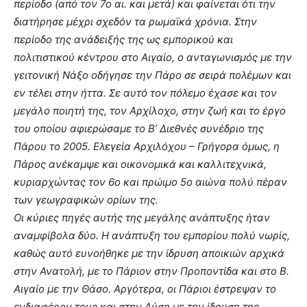
περίοδο (από τον 7ο αι. και μετά) και φαίνεται ότι την
διατήρησε μέχρι σχεδόν τα ρωμαϊκά χρόνια. Στην
περίοδο της ανάδειξής της ως εμπορικού και
πολιτιστικού κέντρου στο Αιγαίο, ο ανταγωνισμός με την
γειτονική Νάξο οδήγησε την Πάρο σε σειρά πολέμων και
εν τέλει στην ήττα. Σε αυτό τον πόλεμο έχασε και τον
μεγάλο ποιητή της, τον Αρχίλοχο, στην ζωή και το έργο
του οποίου αφιερώσαμε το Β’ Διεθνές συνέδριο της
Πάρου το 2005. Ελεγεία Αρχιλόχου – Γρήγορα όμως, η
Πάρος ανέκαμψε και οικονομικά και καλλιτεχνικά,
κυριαρχώντας τον 6ο και πρώιμο 5ο αιώνα πολύ πέραν
των γεωγραφικών ορίων της.
Οι κύριες πηγές αυτής της μεγάλης ανάπτυξης ήταν
αναμφίβολα δύο. Η ανάπτυξη του εμπορίου πολύ νωρίς,
καθώς αυτό ευνοήθηκε με την ίδρυση αποικιών αρχικά
στην Ανατολή, με το Πάριον στην Προποντίδα και στο Β.
Αιγαίο με την Θάσο. Αργότερα, οι Πάριοι έστρεψαν το
ενδιαφέρον τους και στην Δύση με την ίδρυση της