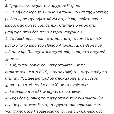
2.
Τμήμα των τειχών της αρχαίας Πάρου.
3.
Το Δήλιον ιερό του Δηλίου Απόλλωνα και της Άρτεμης
με θέα προς την Δήλο, πάνω στην θέση προϊστορικού
ιερού, στις αρχές 5ου αι. π.Χ. κτίστηκε ο ναός από
μάρμαρο στη θέση παλαιότερου αρχαϊκού.
4.
Το Ασκληπιείο που κατασκευάστηκε τον 4ο αι. π.Χ.,
κάτω από το ιερό του Πυθίου Απόλλωνα, σε θέση που
πιθανόν προϋπήρχε και αρχαιότερη φάση στα αρχαϊκά
χρόνια.
5.
Τμήμα του ρωμαικού νεκροταφείου με τις
σαρκοφάγους στο Βίτζι, η ανασκαφή του στην συνέχεια
από την Φ. Ζαφειροπούλου αποκάλυψε την συνεχή
χρήση του από τον 8ο αι. π.Χ. με τα περίφημα
πολυάνδρια και άλλες σημαντικές ταφές.
Άλλες θέσεις, όπως το συγκρότημα των ελληνιστικών
οικιών με τα ψηφιδωτά, τα εργαστήρια κεραμικής και
γλυπτικής στον Περιφερειακό, οι Τρεις Εκκλησιές στα