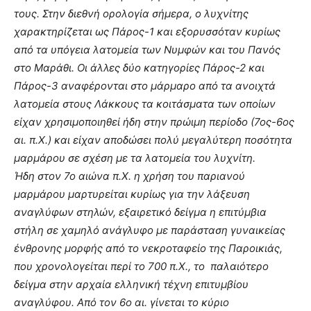
τους. Στην διεθνή ορολογία σήμερα, ο λυχνίτης
χαρακτηρίζεται ως Πάρος-1 και εξορυσσόταν κυρίως
από τα υπόγεια λατομεία των Νυμφών και του Πανός
στο Μαράθι. Οι άλλες δύο κατηγορίες Πάρος-2 και
Πάρος-3 αναφέρονται στο μάρμαρο από τα ανοιχτά
λατομεία στους Λάκκους τα κοιτάσματα των οποίων
είχαν χρησιμοποιηθεί ήδη στην πρώιμη περίοδο (7ος-6ος
αι. π.Χ.) και είχαν αποδώσει πολύ μεγαλύτερη ποσότητα
μαρμάρου σε σχέση με τα λατομεία του λυχνίτη.
Ήδη στον 7ο αιώνα π.Χ. η χρήση του παριανού
μαρμάρου μαρτυρείται κυρίως για την λάξευση
αναγλύφων στηλών, εξαιρετικό δείγμα η επιτύμβια
στήλη σε χαμηλό ανάγλυφο με παράσταση γυναικείας
ένθρονης μορφής από το νεκροταφείο της Παροικιάς,
που χρονολογείται περί το 700 π.Χ., το παλαιότερο
δείγμα στην αρχαία ελληνική τέχνη επιτυμβίου
αναγλύφου. Από τον 6ο αι. γίνεται το κύριο