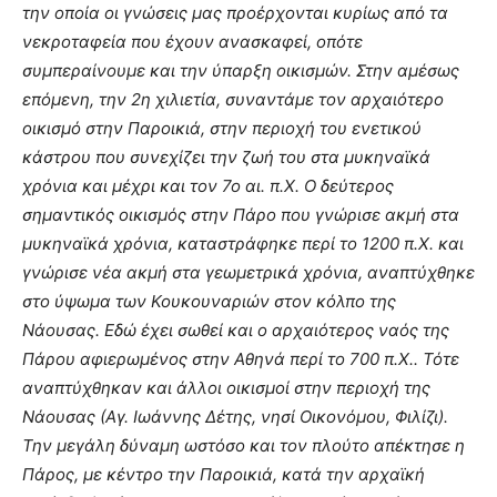
την οποία οι γνώσεις μας προέρχονται κυρίως από τα
νεκροταφεία που έχουν ανασκαφεί, οπότε
συμπεραίνουμε και την ύπαρξη οικισμών. Στην αμέσως
επόμενη, την 2η χιλιετία, συναντάμε τον αρχαιότερο
οικισμό στην Παροικιά, στην περιοχή του ενετικού
κάστρου που συνεχίζει την ζωή του στα μυκηναϊκά
χρόνια και μέχρι και τον 7ο αι. π.Χ. Ο δεύτερος
σημαντικός οικισμός στην Πάρο που γνώρισε ακμή στα
μυκηναϊκά χρόνια, καταστράφηκε περί το 1200 π.Χ. και
γνώρισε νέα ακμή στα γεωμετρικά χρόνια, αναπτύχθηκε
στο ύψωμα των Κουκουναριών στον κόλπο της
Νάουσας. Εδώ έχει σωθεί και ο αρχαιότερος ναός της
Πάρου αφιερωμένος στην Αθηνά περί το 700 π.Χ.. Τότε
αναπτύχθηκαν και άλλοι οικισμοί στην περιοχή της
Νάουσας (Αγ. Ιωάννης Δέτης, νησί Οικονόμου, Φιλίζι).
Την μεγάλη δύναμη ωστόσο και τον πλούτο απέκτησε η
Πάρος, με κέντρο την Παροικιά, κατά την αρχαϊκή