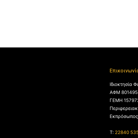
Επικοινωνί
Ιδιοκτησία Φ
ΑΦΜ 801495
ΓΕΜΗ 15797
Περιφερειακ
Εκπρόσωπος
T:
22840 53