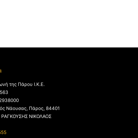
α
ωνή της Πάρου Ι.Κ.Ε.
563
2938000
ός Νάουσας, Πάρος, 84401
 ΡΑΓΚΟΥΣΗΣ ΝΙΚΟΛΑΟΣ
555