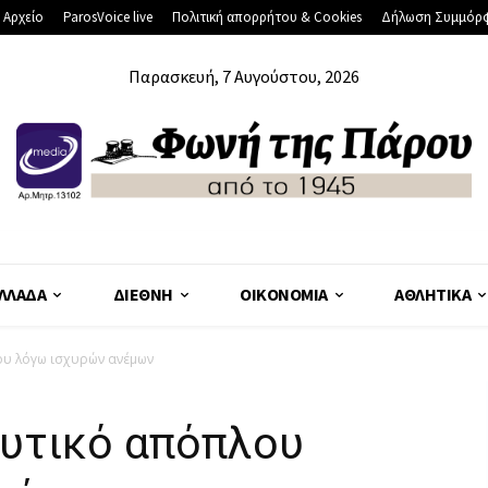
 Αρχείο
ParosVoice live
Πολιτική απορρήτου & Cookies
Δήλωση Συμμόρ
Παρασκευή, 7 Αυγούστου, 2026
ΛΛΆΔΑ
ΔΙΕΘΝΉ
ΟΙΚΟΝΟΜΊΑ
ΑΘΛΗΤΙΚΆ
ου λόγω ισχυρών ανέμων
ευτικό απόπλου