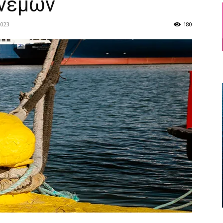
ανέμων
2023
180