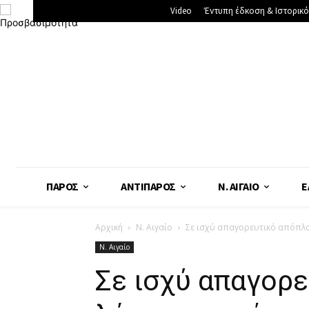
Video
Έντυπη έδκοση & Ιστορικό
ΠΆΡΟΣ
ΑΝΤΊΠΑΡΟΣ
Ν. ΑΙΓΑΊΟ
Ε
Αρχική
Ν. Αιγαίο
Σε ισχύ απαγορευτικό απόπλ
Ν. Αιγαίο
Σε ισχύ απαγορ