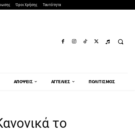
φωσης
Όροι Χρήσης
Ταυτότητα
ΑΠΌΨΕΙΣ
ΑΓΓΕΛΊΕΣ
ΠΟΛΙΤΙΣΜΌΣ
Κανονικά το