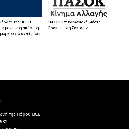
ίδραση της ΠΕΣ Ν.
ΠΑΣΟΚ: Επικοινωνιακή φιέστα
α τη μονομερή απόφαση
Βρούτση στη Σαντορίνη
ζημάρκου για συνεδρίαση
α
ωνή της Πάρου Ι.Κ.Ε.
563