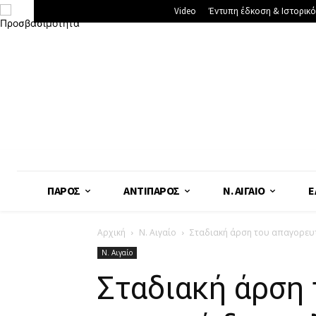
Video
Έντυπη έδκοση & Ιστορικό
ΠΆΡΟΣ
ΑΝΤΊΠΑΡΟΣ
Ν. ΑΙΓΑΊΟ
Ε
Αρχική
Ν. Αιγαίο
Σταδιακή άρση του απαγορευτι
Ν. Αιγαίο
Σταδιακή άρση 