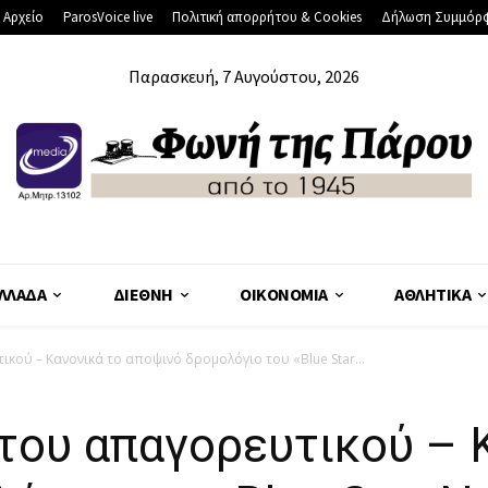
 Αρχείο
ParosVoice live
Πολιτική απορρήτου & Cookies
Δήλωση Συμμόρ
Παρασκευή, 7 Αυγούστου, 2026
ΛΛΆΔΑ
ΔΙΕΘΝΉ
ΟΙΚΟΝΟΜΊΑ
ΑΘΛΗΤΙΚΆ
κού – Κανονικά το αποψινό δρομολόγιο του «Blue Star...
του απαγορευτικού – 