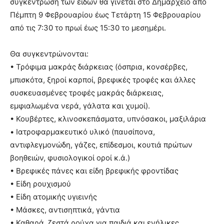
συγκέντρωση των ειδών θα γίνεται στο Δημαρχείο από
Πέμπτη 9 Φεβρουαρίου έως Τετάρτη 15 Φεβρουαρίου
από τις 7:30 το πρωί έως 15:30 το μεσημέρι.
Θα συγκεντρώνονται:
• Τρόφιμα μακράς διάρκειας (όσπρια, κονσέρβες,
μπισκότα, ξηροί καρποί, βρεφικές τροφές και άλλες
συσκευασμένες τροφές μακράς διάρκειας,
εμφιαλωμένα νερά, γάλατα και χυμοί).
• Κουβέρτες, κλινοσκεπάσματα, υπνόσακοι, μαξιλάρια
• Ιατροφαρμακευτικό υλικό (παυσίπονα,
αντιφλεγμονώδη, γάζες, επίδεσμοι, κουτιά πρώτων
βοηθειών, φυσιολογικοί οροί κ.ά.)
• Βρεφικές πάνες και είδη βρεφικής φροντίδας
• Είδη ρουχισμού
• Είδη ατομικής υγιεινής
• Μάσκες, αντισηπτικά, γάντια
• Καθαρά, ζεστά ρούχα για παιδιά και ενήλικες,