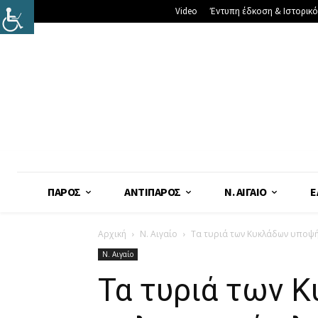
Video
Έντυπη έδκοση & Ιστορικό
ΠΆΡΟΣ
ΑΝΤΊΠΑΡΟΣ
Ν. ΑΙΓΑΊΟ
Ε
Αρχική
Ν. Αιγαίο
Τα τυριά των Κυκλάδων υποψήφ
Ν. Αιγαίο
Τα τυριά των Κ