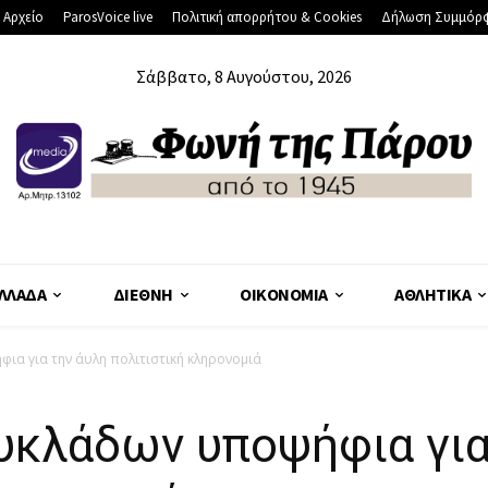
 Αρχείο
ParosVoice live
Πολιτική απορρήτου & Cookies
Δήλωση Συμμόρ
Σάββατο, 8 Αυγούστου, 2026
ΛΛΆΔΑ
ΔΙΕΘΝΉ
ΟΙΚΟΝΟΜΊΑ
ΑΘΛΗΤΙΚΆ
ια για την άυλη πολιτιστική κληρονομιά
υκλάδων υποψήφια για