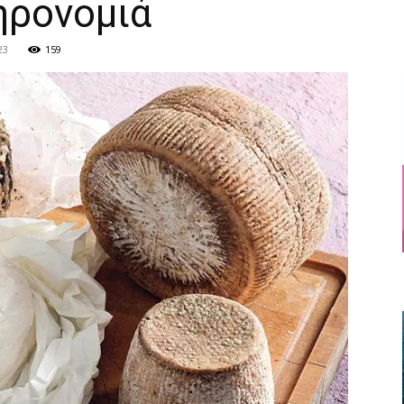
ηρονομιά
23
159