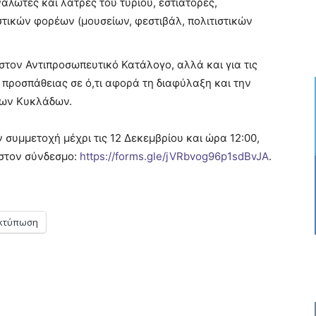
αλωτές και λάτρες του τυριού, εστιάτορες,
στικών φορέων (μουσείων, φεστιβάλ, πολιτιστικών
στον Αντιπροσωπευτικό Κατάλογο, αλλά και για τις
 προσπάθειας σε ό,τι αφορά τη διαφύλαξη και την
των Κυκλάδων.
συμμετοχή μέχρι τις 12 Δεκεμβρίου και ώρα 12:00,
στον σύνδεσμο:
https://forms.gle/jVRbvog96p1sdBvJA
.
κτύπωση