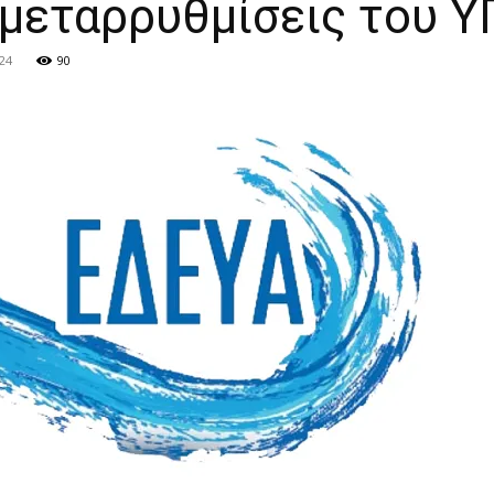
 μεταρρυθμίσεις του 
24
90