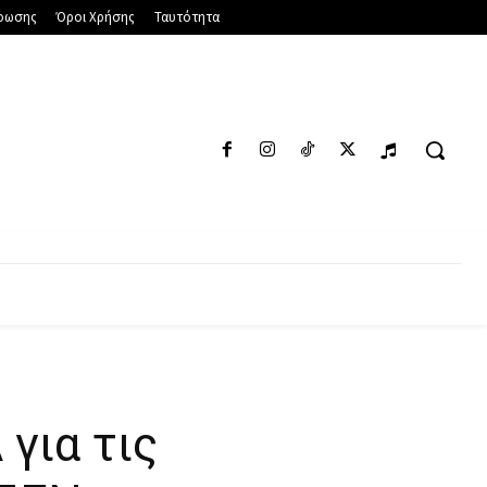
φωσης
Όροι Χρήσης
Ταυτότητα
ΑΠΌΨΕΙΣ
ΑΓΓΕΛΊΕΣ
ΠΟΛΙΤΙΣΜΌΣ
για τις