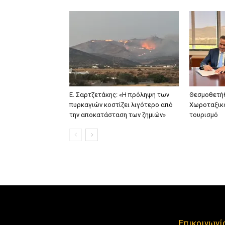
Ε. Σαρτζετάκης: «Η πρόληψη των
Θεσμοθετήθ
πυρκαγιών κοστίζει λιγότερο από
Χωροταξικό
την αποκατάσταση των ζημιών»
τουρισμό
Επικοινωνί