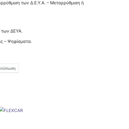
ρρύθμιση των Δ.Ε.Υ.Α. – Μεταρρύθμιση ή
 των ΔΕΥΑ.
ς – Ψηφίσματα.
κτύπωση