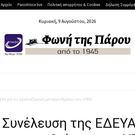
 Αρχείο
ParosVoice live
Πολιτική απορρήτου & Cookies
Δήλωση Συμμόρ
Κυριακή, 9 Αυγούστου, 2026
ΛΆΔΑ
ΔΙΕΘΝΉ
ΟΙΚΟΝΟΜΊΑ
ΑΘΛΗΤΙΚΆ
ΔΕΥΑ για τις σχεδιαζόμενες μεταρρυθμίσεις του ΥΠΕΝ
 Συνέλευση της ΕΔΕΥΑ 