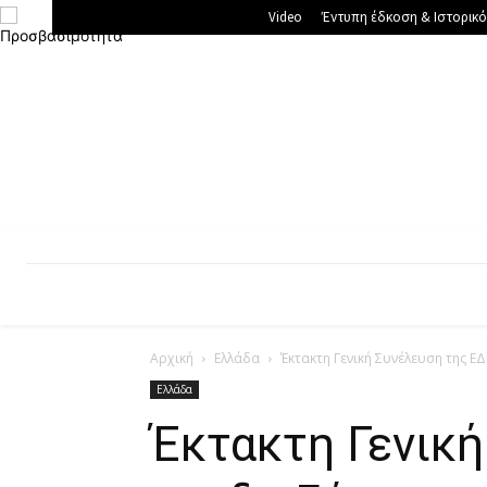
Video
Έντυπη έδκοση & Ιστορικό
ΠΆΡΟΣ
ΑΝΤΊΠΑΡΟΣ
Ν. ΑΙΓΑΊΟ
ΕΛ
Αρχική
Ελλάδα
Έκτακτη Γενική Συνέλευση της Ε
Ελλάδα
Έκτακτη Γενική