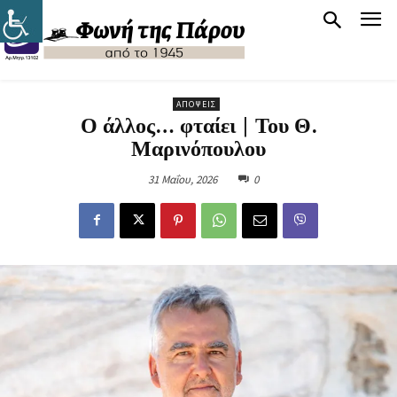
ΑΠΌΨΕΙΣ
Ο άλλος… φταίει | Του Θ.
Μαρινόπουλου
31 Μαΐου, 2026
0