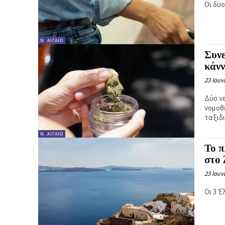
Οι δυ
Ν. ΑΙΓΑΊΟ
Συνε
κάνν
23 Ιουν
Δύο ν
νομοθ
ταξιδ
Ν. ΑΙΓΑΊΟ
Το 
στο 
23 Ιουν
Οι 3 