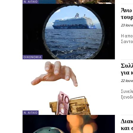
Ν. ΑΙΓΑΊΟ
Άνω 
τουρ
23 Ιουν
Η απο
Σαντο
ΟΙΚΟΝΟΜΊΑ
Συλ
για 
22 Ιουν
Συνελ
ξενοδ
Ν. ΑΙΓΑΊΟ
Διακ
και 