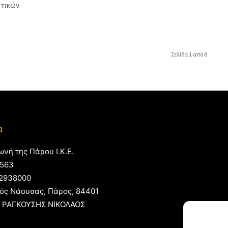
τικών
Σελίδα 1 από 8
α
ωνή της Πάρου Ι.Κ.Ε.
563
2938000
ός Νάουσας, Πάρος, 84401
 ΡΑΓΚΟΥΣΗΣ ΝΙΚΟΛΑΟΣ