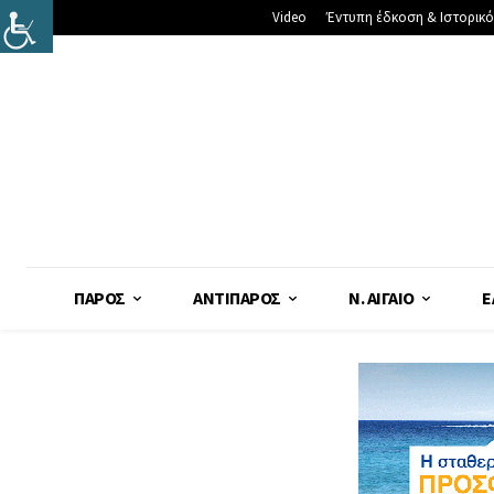
Video
Έντυπη έδκοση & Ιστορικό
ΠΆΡΟΣ
ΑΝΤΊΠΑΡΟΣ
Ν. ΑΙΓΑΊΟ
Ε