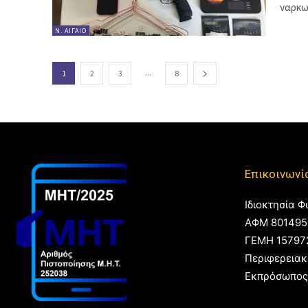
ναρκω
Ν. ΑΙΓΑΊΟ
...
1
2
3
8
Επικοινωνί
Ιδιοκτησία Φ
ΑΦΜ 801495
ΓΕΜΗ 15797
Περιφερειακ
Εκπρόσωπος