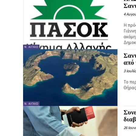
Σαν
4 Αυγο
Η πρό
Γιάνν
ακόμη
Δημοκ
Ν. ΑΙΓΑΊΟ
Σαν
από
3 Ιουλί
Το πε
Θήρα
Ν. ΑΙΓΑΊΟ
Συν
διαβ
26 Ιουν