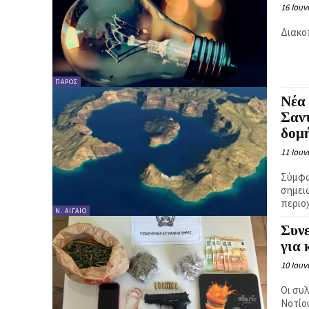
16 Ιουν
Διακο
ΠΆΡΟΣ
Νέα 
Σαν
δομ
11 Ιουν
Σύμφω
σημει
περιο
Ν. ΑΙΓΑΊΟ
Συνε
για 
10 Ιουν
Οι συ
Νοτίο