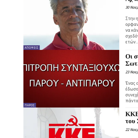
30 Νοεμ
Στην 
ορφαν
να κάν
σχεδό
ετών
ΑΠΌΨΕΙΣ
Οι σ
Σωτ
23 Νοεμ
Ένας 
έδωσε
συνεχ
πάντο
ΠΆΡΟΣ
ΚΚΕ
του
22 Νοεμ