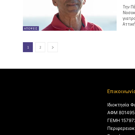
Την Π
Νοσοκ
γιατρ
Αττική
ΑΠΌΨΕΙΣ
1
2
Επικοινωνί
Ιδιοκτησία Φ
ΑΦΜ 801495
ΓΕΜΗ 15797
Περιφερειακ