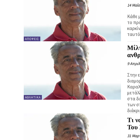
14 Μαΐο
Κάθε 
το πρ
καρκί
ταυτό
ΑΠΌΨΕΙΣ
Μίλτ
ανθ
9 Απριλ
Στην 
διαμο
Καραλ
μετάλ
ΑΘΛΗΤΙΚΆ
στα δι
των σ
διάκρ
Τι ν
Του
31 Μαρτ