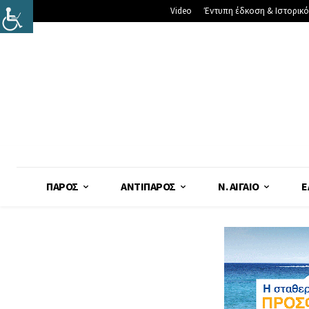
Video
Έντυπη έδκοση & Ιστορικό
ΠΆΡΟΣ
ΑΝΤΊΠΑΡΟΣ
Ν. ΑΙΓΑΊΟ
Ε