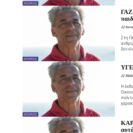
ΑΠΌΨΕΙΣ
ΓΑΖΑ
παιδ
12 Ιουν
Στη Γ
ανθρώ
δεν εί
ΑΠΌΨΕΙΣ
ΥΓΕ
21 Μαΐο
Η έκθ
Οικονο
πολιτ
χαρακ
ΑΠΌΨΕΙΣ
ΚΑΡ
αυτό