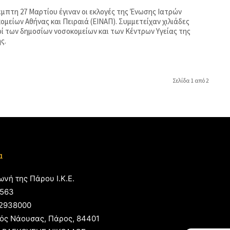
έμπτη 27 Μαρτίου έγιναν οι εκλογές της Ένωσης Ιατρών
ομείων Αθήνας και Πειραιά (ΕΙΝΑΠ). Συμμετείχαν χιλιάδες
οί των δημοσίων νοσοκομείων και των Κέντρων Υγείας της
ς.
Σελίδα 1 από 2
α
ωνή της Πάρου Ι.Κ.Ε.
563
2938000
ός Νάουσας, Πάρος, 84401