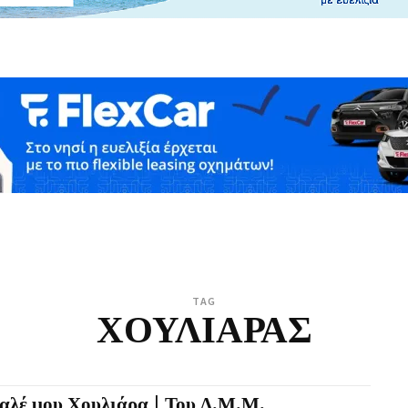
TAG
ΧΟΥΛΙΑΡΑΣ
αλέ μου Χουλιάρα | Του Δ.Μ.Μ.