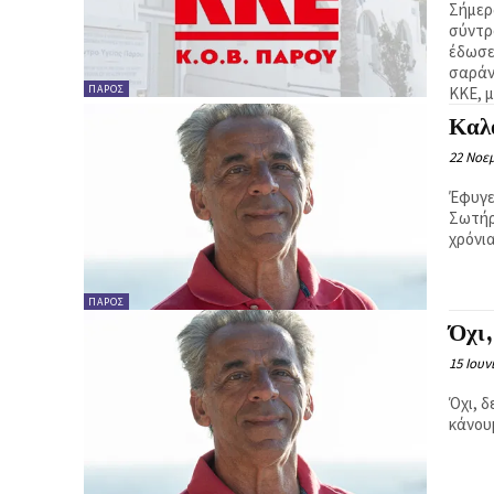
Σήμερ
σύντρ
έδωσε
σαράν
ΠΆΡΟΣ
ΚΚΕ, 
Καλ
22 Νοεμ
Έφυγε
Σωτήρ
χρόνια
ΠΆΡΟΣ
Όχι,
15 Ιουν
Όχι, δ
κάνου