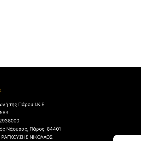
α
ωνή της Πάρου Ι.Κ.Ε.
563
2938000
ός Νάουσας, Πάρος, 84401
 ΡΑΓΚΟΥΣΗΣ ΝΙΚΟΛΑΟΣ