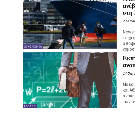
ανέβ
στη
23 Απρι
Newsroom Την καταβολή αποζημ
επιχε
αποφά
ΟΙΚΟΝΟΜΊΑ
νομοσ
Εκπτ
ανα
14 Οκτ
Με κο
και Α
ανακο
των α
ΕΛΛΆΔΑ