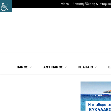
Video
Έντυπη έδκοση & Ιστορικό
ΠΆΡΟΣ
ΑΝΤΊΠΑΡΟΣ
Ν. ΑΙΓΑΊΟ
Ε