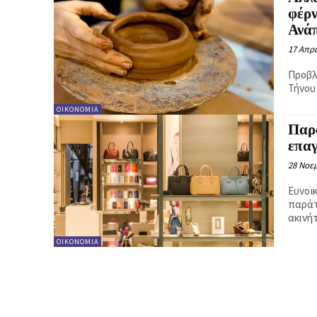
φέρν
Ανά
17 Απρι
Προβλ
Τήνου
ΟΙΚΟΝΟΜΊΑ
Παρ
επαγ
28 Νοεμ
Ευνοϊ
παράτ
ΟΙΚΟΝΟΜΊΑ