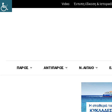
Video
Έντυπη έδκοση & Ιστορικό
ΠΆΡΟΣ
ΑΝΤΊΠΑΡΟΣ
Ν. ΑΙΓΑΊΟ
Ε