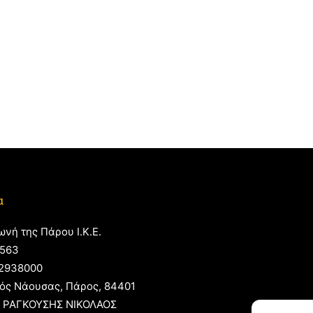
α
ωνή της Πάρου Ι.Κ.Ε.
563
2938000
ός Νάουσας, Πάρος, 84401
 ΡΑΓΚΟΥΣΗΣ ΝΙΚΟΛΑΟΣ