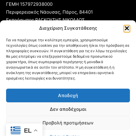
ΓΕΜΗ 157972938000
Περιφερειακός Νάουσας, Πάρος, 84401
Εκπρόσωπος ΡΑΓΚΟΥΣΗΣ ΝΙΚΟΛΑΟΣ
Διαχείριση Συγκατάθεσης
T:
22840 53555
Για να παρέχουμε την καλύτερη εμπειρία, χρησιμοποιούμε
Κ:
6977 248885
τεχνολογίες όπως cookies για την αποθήκευση ή/και την πρόσβαση σε
πληροφορίες συσκευών. Η συγκατάθεση για τις εν λόγω τεχνολογίες
E:
foni@typoparos.gr
(για αγγελίες:
sales@typoparos.gr
)
θα μας επιτρέψει να επεξεργαστούμε δεδομένα προσωπικού
χαρακτήρα, όπως συμπεριφορά περιήγησης ή μοναδικά
αναγνωριστικά σε αυτόν τον ιστότοπο. Η μη συγκατάθεση ή η
ανάκληση της συγκατάθεσης, μπορεί να επηρεάσει αρνητικά
Πολιτική απορρήτου & Cookies
ορισμένες λειτουργίες και δυνατότητες.
Δήλωση Συμμόρφωσης
Αποδοχή
Όροι Χρήσης
Ταυτότητα
Δεν αποδέχομαι
Πολιτική Cookies (ΕΕ)
Προβολή προτιμήσεων
EL