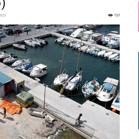
)
2023
157