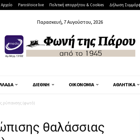
 Αρχείο
ParosVoice live
Πολιτική απορρήτου & Cookies
Δήλωση Συμμόρ
Παρασκευή, 7 Αυγούστου, 2026
ΛΛΆΔΑ
ΔΙΕΘΝΉ
ΟΙΚΟΝΟΜΊΑ
ΑΘΛΗΤΙΚΆ
ς ρύπανσης (φωτό)
ώπισης θαλάσσιας