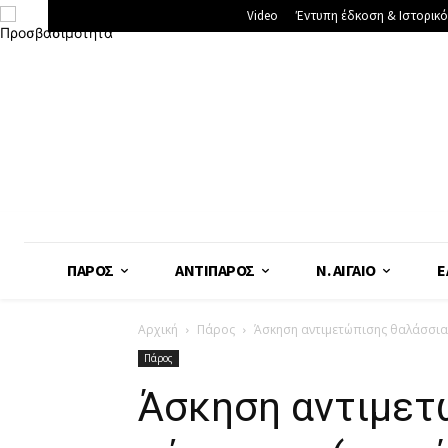
Video
Έντυπη έδκοση & Ιστορικό
ΠΆΡΟΣ
ΑΝΤΊΠΑΡΟΣ
Ν. ΑΙΓΑΊΟ
Ε
Αρχική
Πάρος
Άσκηση αντιμετώπισης θαλάσσια
Πάρος
Άσκηση αντιμετ