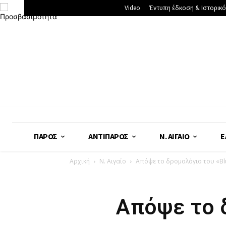
Video
Έντυπη έδκοση & Ιστορικό
ΠΆΡΟΣ
ΑΝΤΊΠΑΡΟΣ
Ν. ΑΙΓΑΊΟ
Ε
Αρχική
Ν. Αιγαίο
Απόψε το δρομολόγιο του «Blu
Απόψε το δ