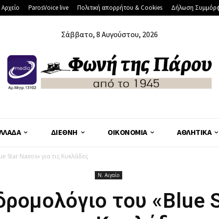
 Αρχείο
ParosVoice live
Πολιτική απορρήτου & Cookies
Δήλωση Συμμόρ
Σάββατο, 8 Αυγούστου, 2026
ΛΛΆΔΑ
ΔΙΕΘΝΉ
ΟΙΚΟΝΟΜΊΑ
ΑΘΛΗΤΙΚΆ
e Star Naxos» για τις Κυκλάδες
Ν. Αιγαίο
ρομολόγιο του «Blue 