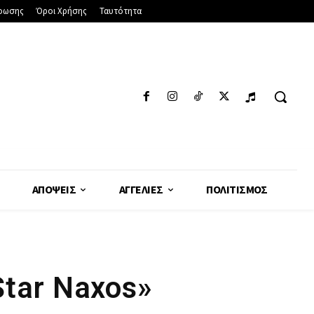
φωσης
Όροι Χρήσης
Ταυτότητα
ΑΠΌΨΕΙΣ
ΑΓΓΕΛΊΕΣ
ΠΟΛΙΤΙΣΜΌΣ
Star Naxos»