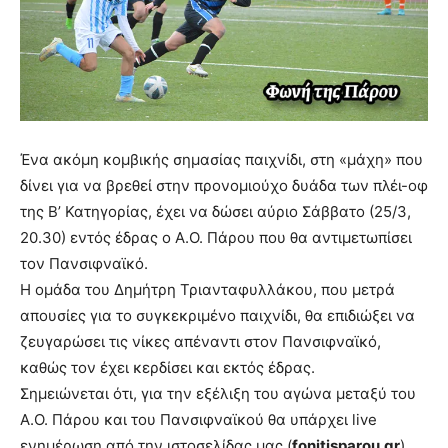
Ένα ακόμη κομβικής σημασίας παιχνίδι, στη «μάχη» που
δίνει για να βρεθεί στην προνομιούχο δυάδα των πλέι-οφ
της Β’ Κατηγορίας, έχει να δώσει αύριο Σάββατο (25/3,
20.30) εντός έδρας ο Α.Ο. Πάρου που θα αντιμετωπίσει
τον Πανσιφναϊκό.
Η ομάδα του Δημήτρη Τριανταφυλλάκου, που μετρά
απουσίες για το συγκεκριμένο παιχνίδι, θα επιδιώξει να
ζευγαρώσει τις νίκες απέναντι στον Πανσιφναϊκό,
καθώς τον έχει κερδίσει και εκτός έδρας.
Σημειώνεται ότι, για την εξέλιξη του αγώνα μεταξύ του
Α.Ο. Πάρου και του Πανσιφναϊκού θα υπάρχει live
ενημέρωση από την ιστοσελίδας μας (
fonitisparou.gr
).