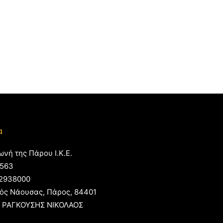
α
ωνή της Πάρου Ι.Κ.Ε.
563
2938000
ός Νάουσας, Πάρος, 84401
 ΡΑΓΚΟΥΣΗΣ ΝΙΚΟΛΑΟΣ