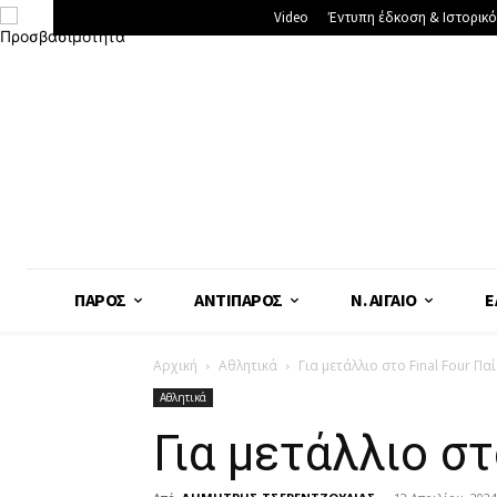
Video
Έντυπη έδκοση & Ιστορικό
ΠΆΡΟΣ
ΑΝΤΊΠΑΡΟΣ
Ν. ΑΙΓΑΊΟ
Ε
Αρχική
Αθλητικά
Για μετάλλιο στο Final Four 
Αθλητικά
Για μετάλλιο σ