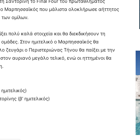
στη Σαντορίνη το Final Four του πρωταθλήματος
ι ο Μαρπησσαϊκός που μάλιστα ολοκλήρωσε αήττητος
η των ομίλων.
ξει πολύ καλά στοιχεία και θα διεκδικήσουν τη
ς ομάδες. Στον ημιτελικό ο Μαρπησσαϊκός θα
λο ζευγάρι ο Περιστεριώνας Τήνου θα παίξει με την
 στον αυριανό μεγάλο τελικό, ενώ οι ηττημένοι θα
η.
 ημιτελικός)
ορίνης (β’ ημιτελικός)