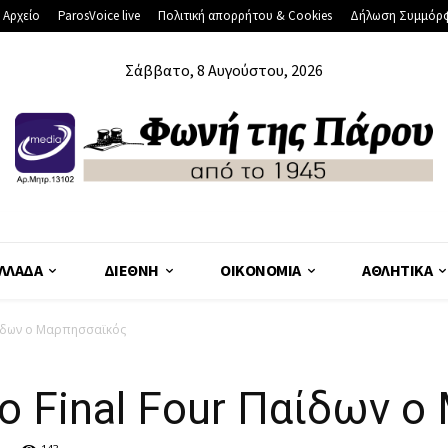
 Αρχείο
ParosVoice live
Πολιτική απορρήτου & Cookies
Δήλωση Συμμόρ
Σάββατο, 8 Αυγούστου, 2026
ΛΛΆΔΑ
ΔΙΕΘΝΉ
ΟΙΚΟΝΟΜΊΑ
ΑΘΛΗΤΙΚΆ
Παίδων ο Μαρπησσαϊκός
το Final Four Παίδων 