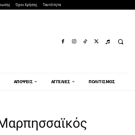
φωσης
Όροι Χρήσης
Ταυτότητα
ΑΠΌΨΕΙΣ
ΑΓΓΕΛΊΕΣ
ΠΟΛΙΤΙΣΜΌΣ
ο Μαρπησσαϊκός