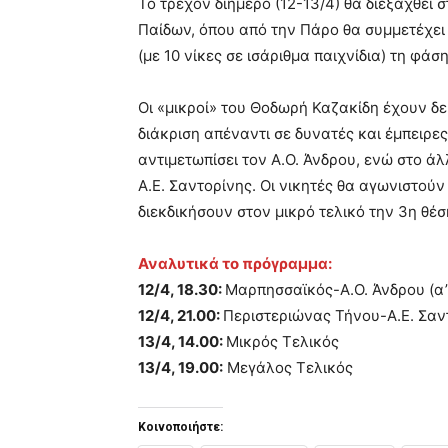
Το τρέχον διήμερο (12-13/4) θα διεξαχθεί 
Παίδων, όπου από την Πάρο θα συμμετέχε
(με 10 νίκες σε ισάριθμα παιχνίδια) τη φάσ
Οι «μικροί» του Θοδωρή Καζακίδη έχουν δεί
διάκριση απέναντι σε δυνατές και έμπειρε
αντιμετωπίσει τον Α.Ο. Άνδρου, ενώ στο άλ
Α.Ε. Σαντορίνης. Οι νικητές θα αγωνιστούν
διεκδικήσουν στον μικρό τελικό την 3η θέσ
Αναλυτικά το πρόγραμμα:
12/4, 18.30:
Μαρπησσαϊκός-Α.Ο. Άνδρου (α’
12/4, 21.00:
Περιστεριώνας Τήνου-Α.Ε. Σαντ
13/4, 14.00:
Μικρός Τελικός
13/4, 19.00:
Μεγάλος Τελικός
Κοινοποιήστε: