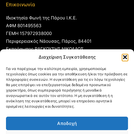
Επικοινωνία
Ιδιοκτησία Φωνή της Πάρου Ι.Κ.Ε.
ΑΦΜ 801495563
ΓΕΜΗ 157972938000
Περιφερειακός Νάουσας, Πάρος, 84401
Εκπρόσωπος ΡΑΓΚΟΥΣΗΣ ΝΙΚΟΛΑΟΣ
Διαχείριση Συγκατάθεσης
T:
22840 53555
Για να παρέχουμε την καλύτερη εμπειρία, χρησιμοποιούμε
Κ:
6977 248885
τεχνολογίες όπως cookies για την αποθήκευση ή/και την πρόσβαση σε
πληροφορίες συσκευών. Η συγκατάθεση για τις εν λόγω τεχνολογίες
E:
foni@typoparos.gr
(για αγγελίες:
sales@typoparos.gr
)
θα μας επιτρέψει να επεξεργαστούμε δεδομένα προσωπικού
χαρακτήρα, όπως συμπεριφορά περιήγησης ή μοναδικά
αναγνωριστικά σε αυτόν τον ιστότοπο. Η μη συγκατάθεση ή η
ανάκληση της συγκατάθεσης, μπορεί να επηρεάσει αρνητικά
Πολιτική απορρήτου & Cookies
ορισμένες λειτουργίες και δυνατότητες.
Δήλωση Συμμόρφωσης
Αποδοχή
Όροι Χρήσης
Ταυτότητα