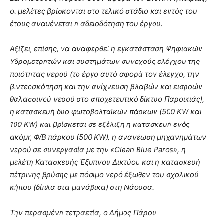
οι μελέτες βρίσκονται στο τελικό στάδιο και εντός του
έτους αναμένεται η αδειοδότηση του έργου.
Αξίζει, επίσης, να αναφερθεί η εγκατάσταση Ψηφιακών
Υδρομετρητών και συστημάτων συνεχούς ελέγχου της
ποιότητας νερού (το έργο αυτό αφορά τον έλεγχο, την
βιντεοσκόπηση και την ανίχνευση βλαβών και εισροών
θαλασσινού νερού στο αποχετευτικό δίκτυο Παροικιάς),
η κατασκευή δυο φωτοβολταϊκών πάρκων (500
KW
και
100
KW
) και
βρίσκεται σε εξέλιξη η κατασκευή ενός
ακόμη Φ/Β πάρκου (500
KW
), η ανανέωση μηχανημάτων
νερού σε συνεργασία με την «Clean Blue Paros», η
μελέτη Κατασκευής Έξυπνου Δικτύου και η κατασκευή
πέτρινης βρύσης με πόσιμο νερό έξωθεν του σχολικού
κήπου (δίπλα στα μανάβικα) στη Νάουσα.
Την περασμένη τετραετία, ο Δήμος Πάρου