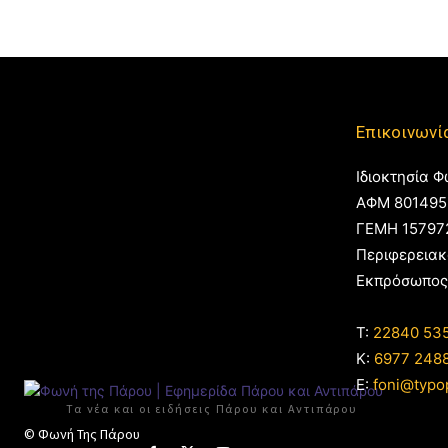
Επικοινωνί
Ιδιοκτησία Φ
ΑΦΜ 801495
ΓΕΜΗ 15797
Περιφερειακ
Εκπρόσωπος
T:
22840 53
Κ:
6977 248
E:
foni@typo
Τα νέα και οι ειδήσεις Πάρου και Αντιπάρου
© Φωνή Της Πάρου