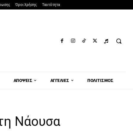
φωσης
Όροι Χρήσης
Ταυτότητα
ΑΠΌΨΕΙΣ
ΑΓΓΕΛΊΕΣ
ΠΟΛΙΤΙΣΜΌΣ
τη Νάουσα