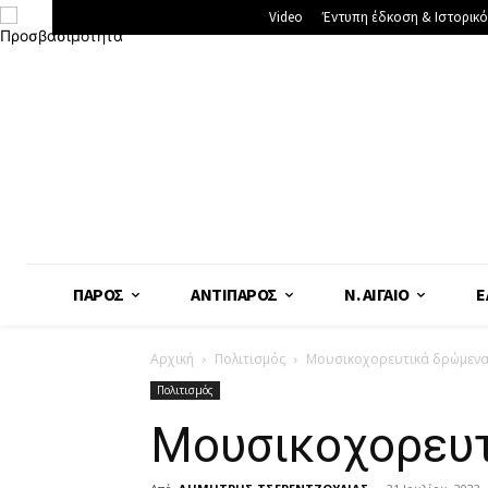
Video
Έντυπη έδκοση & Ιστορικό
ΠΆΡΟΣ
ΑΝΤΊΠΑΡΟΣ
Ν. ΑΙΓΑΊΟ
Ε
Αρχική
Πολιτισμός
Μουσικοχορευτικά δρώμεν
Πολιτισμός
Μουσικοχορευτ