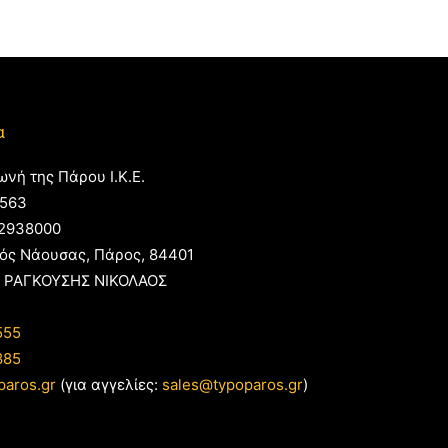
α
ωνή της Πάρου Ι.Κ.Ε.
563
2938000
ός Νάουσας, Πάρος, 84401
 ΡΑΓΚΟΥΣΗΣ ΝΙΚΟΛΑΟΣ
555
885
paros.gr
(για αγγελίες:
sales@typoparos.gr
)