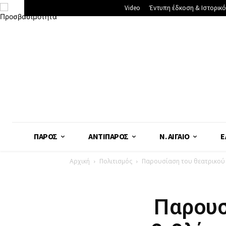
Video
Έντυπη έδκοση & Ιστορικό
ΠΆΡΟΣ
ΑΝΤΊΠΑΡΟΣ
Ν. ΑΙΓΑΊΟ
Ε
Αρχική
Πολιτισμός
Παρουσίαση του θεατρικού 
Παρουσ