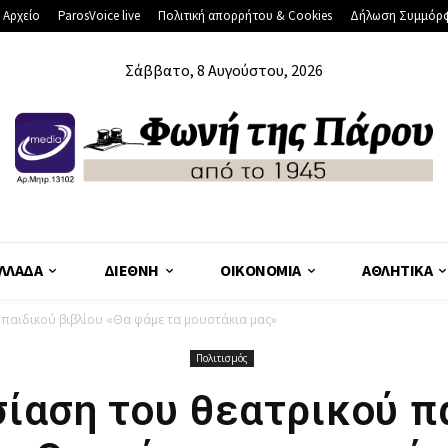
 Αρχείο
ParosVoice live
Πολιτική απορρήτου & Cookies
Δήλωση Συμμόρ
Σάββατο, 8 Αυγούστου, 2026
ΛΛΆΔΑ
ΔΙΕΘΝΉ
ΟΙΚΟΝΟΜΊΑ
ΑΘΛΗΤΙΚΆ
παιδικού βιβλίου «Θα φάμε τα μουστάκια μας»
Πολιτισμός
ίαση του θεατρικού π