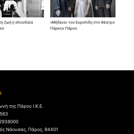
τη ζωή η σπουδαία
«Μήδεια» του Ευρυπίδη στο θέατρο
ού
Πάρκου Πάρου
α
ωνή της Πάρου Ι.Κ.Ε.
563
2938000
ός Νάουσας, Πάρος, 84401