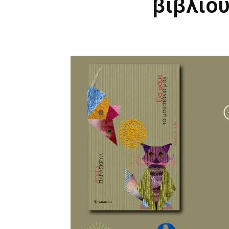
βιβλίο