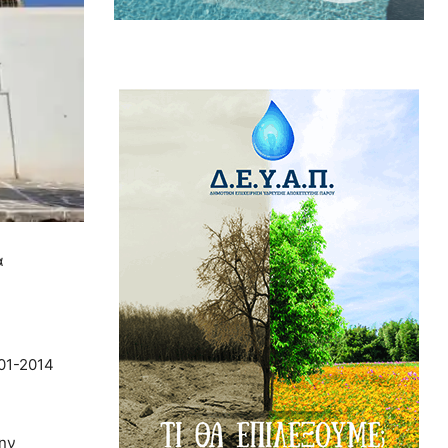
α
01-2014
την