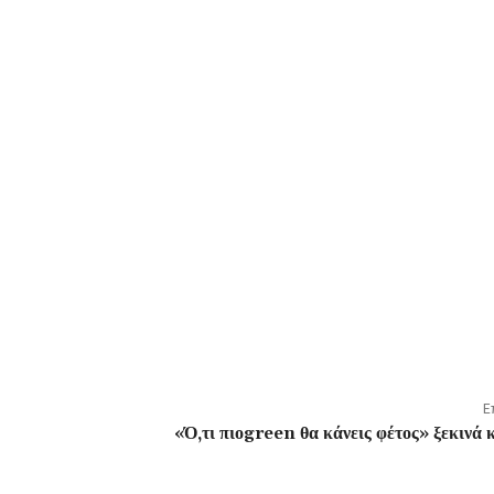
Ε
«Ό,τι πιοgreen θα κάνεις φέτος» ξεκινά 