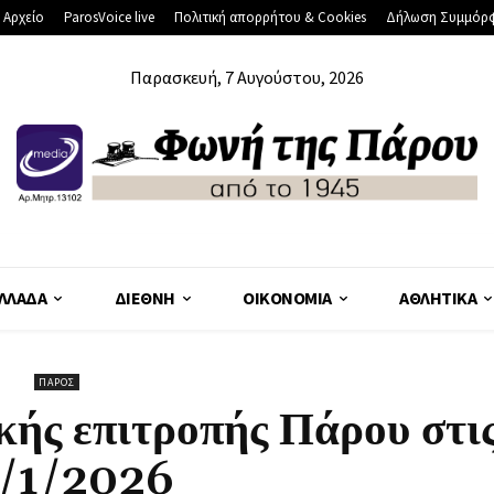
 Αρχείο
ParosVoice live
Πολιτική απορρήτου & Cookies
Δήλωση Συμμόρ
Παρασκευή, 7 Αυγούστου, 2026
ΛΛΆΔΑ
ΔΙΕΘΝΉ
ΟΙΚΟΝΟΜΊΑ
ΑΘΛΗΤΙΚΆ
ΠΆΡΟΣ
κής επιτροπής Πάρου στι
/1/2026