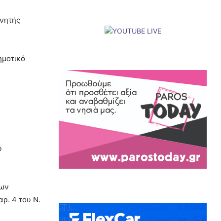
ινητής
ημοτικό
ύ
των
ρ. 4 του Ν.