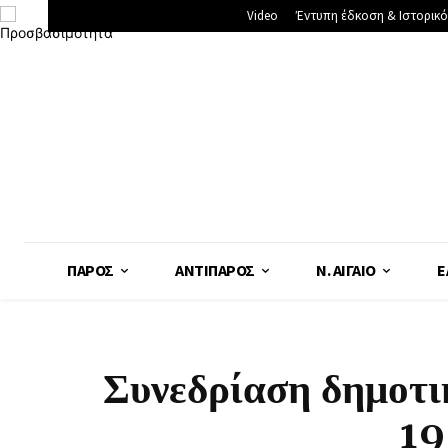
Video
Έντυπη έδκοση & Ιστορικό
ΠΆΡΟΣ
ΑΝΤΊΠΑΡΟΣ
Ν. ΑΙΓΑΊΟ
Ε
Συνεδρίαση δημοτι
19