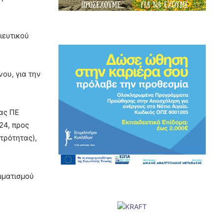
ιευτικού
ου, για την
ας ΠΕ
24, προς
τρότητας),
μματισμού