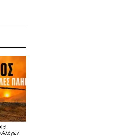
ές!
συλλόγων