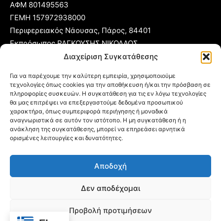
ΑΦΜ 801495563
ΓΕΜΗ 157972938000
Περιφερειακός Νάουσας, Πάρος, 84401
Εκπρόσωπος ΡΑΓΚΟΥΣΗΣ ΝΙΚΟΛΑΟΣ
Διαχείριση Συγκατάθεσης
T:
22840 53555
Για να παρέχουμε την καλύτερη εμπειρία, χρησιμοποιούμε
Κ:
6977 248885
τεχνολογίες όπως cookies για την αποθήκευση ή/και την πρόσβαση σε
E:
foni@typoparos.gr
(για αγγελίες:
sales@typoparos.gr
)
πληροφορίες συσκευών. Η συγκατάθεση για τις εν λόγω τεχνολογίες
θα μας επιτρέψει να επεξεργαστούμε δεδομένα προσωπικού
χαρακτήρα, όπως συμπεριφορά περιήγησης ή μοναδικά
αναγνωριστικά σε αυτόν τον ιστότοπο. Η μη συγκατάθεση ή η
ανάκληση της συγκατάθεσης, μπορεί να επηρεάσει αρνητικά
Πολιτική απορρήτου & Cookies
ορισμένες λειτουργίες και δυνατότητες.
Δήλωση Συμμόρφωσης
Αποδοχή
Όροι Χρήσης
Ταυτότητα
Δεν αποδέχομαι
Πολιτική Cookies (ΕΕ)
Προβολή προτιμήσεων