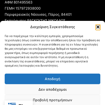
ΑΦΜ 801495563
ΓΕΜΗ 157972938000
Περιφερειακός Νάουσας, Πάρος, 84401
Εκπρόσωπος ΡΑΓΚΟΥΣΗΣ ΝΙΚΟΛΑΟΣ
Διαχείριση Συγκατάθεσης
T:
22840 53555
Για να παρέχουμε την καλύτερη εμπειρία, χρησιμοποιούμε
Κ:
6977 248885
τεχνολογίες όπως cookies για την αποθήκευση ή/και την πρόσβαση σε
E:
foni@typoparos.gr
(για αγγελίες:
sales@typoparos.gr
)
πληροφορίες συσκευών. Η συγκατάθεση για τις εν λόγω τεχνολογίες
θα μας επιτρέψει να επεξεργαστούμε δεδομένα προσωπικού
χαρακτήρα, όπως συμπεριφορά περιήγησης ή μοναδικά
αναγνωριστικά σε αυτόν τον ιστότοπο. Η μη συγκατάθεση ή η
ανάκληση της συγκατάθεσης, μπορεί να επηρεάσει αρνητικά
Πολιτική απορρήτου & Cookies
ορισμένες λειτουργίες και δυνατότητες.
Δήλωση Συμμόρφωσης
Αποδοχή
Όροι Χρήσης
Ταυτότητα
Δεν αποδέχομαι
Πολιτική Cookies (ΕΕ)
Προβολή προτιμήσεων