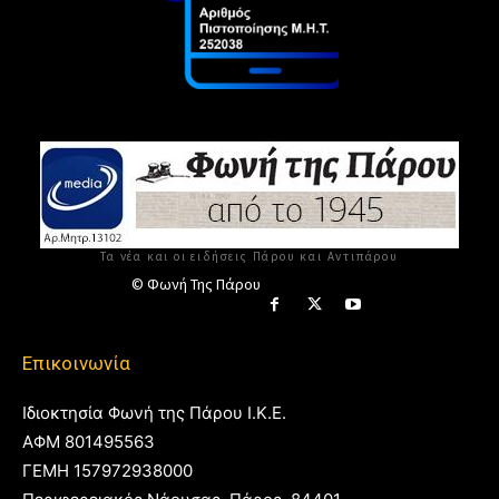
Τα νέα και οι ειδήσεις Πάρου και Αντιπάρου
© Φωνή Της Πάρου
Επικοινωνία
Ιδιοκτησία Φωνή της Πάρου Ι.Κ.Ε.
ΑΦΜ 801495563
ΓΕΜΗ 157972938000