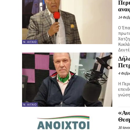
Περι
ανα
14 Φεβ
Ο Έπα
πρωτο
Χατζη
Ν. ΑΙΓΑΊΟ
Κυκλά
Δευτέ
Δήλ
Πετ
4 Φεβρ
Η Περ
επενδ
γνώση
Ν. ΑΙΓΑΊΟ
«Ανο
Θεσ
30 Ιανο