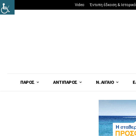
Video
Έντυπη έδκοση & Ιστορικό
ΠΆΡΟΣ
ΑΝΤΊΠΑΡΟΣ
Ν. ΑΙΓΑΊΟ
Ε