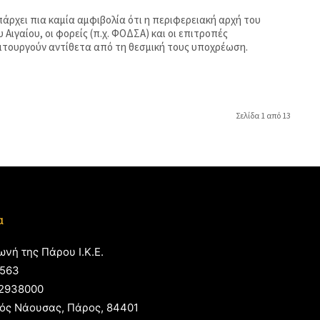
πάρχει πια καμία αμφιβολία ότι η περιφερειακή αρχή του
 Αιγαίου, οι φορείς (π.χ. ΦΟΔΣΑ) και οι επιτροπές
ειτουργούν αντίθετα από τη θεσμική τους υποχρέωση.
Σελίδα 1 από 13
α
ωνή της Πάρου Ι.Κ.Ε.
563
2938000
ός Νάουσας, Πάρος, 84401