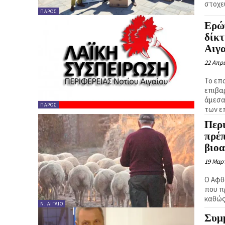
στοχε
ΠΆΡΟΣ
Ερώτ
δίκ
Αιγ
22 Απρι
Το επ
επιβα
άμεσα
ΠΆΡΟΣ
των ε
Περι
πρέπ
βιο
19 Μαρτ
Ο Αφθ
που π
καθώς 
Ν. ΑΙΓΑΊΟ
Συμ