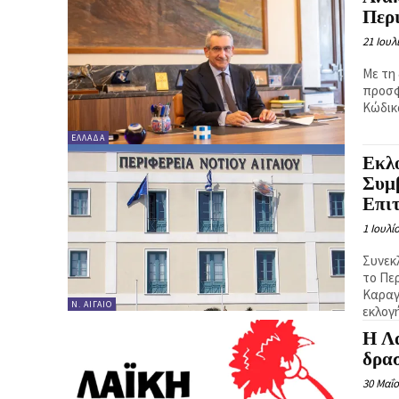
Περ
21 Ιουλ
Με τη
προσφ
Κώδικ
ΕΛΛΆΔΑ
Εκλ
Συμβ
Επιτ
1 Ιουλί
Συνεκλ
το Πε
Καραγ
Ν. ΑΙΓΑΊΟ
εκλογ
Η Λ
δρα
30 Μαΐο