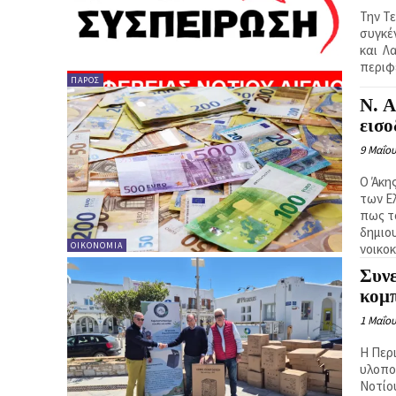
Την Τ
συγκέ
και Λ
περιφ
ΠΆΡΟΣ
Ν. Α
εισ
9 Μαΐου
Ο Άκη
των Ε
πως τ
δημιο
ΟΙΚΟΝΟΜΊΑ
νοικο
Συνε
κομ
1 Μαΐου
Η Περ
υλοπο
Νοτίο