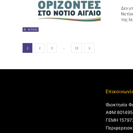
Δεν υ
Νοτίου
της λ
Ν. ΑΙΓΑΊΟ
...
1
2
3
13
Επικοινωνί
Ιδιοκτησία Φ
ΑΦΜ 801495
ΓΕΜΗ 15797
Περιφερειακ