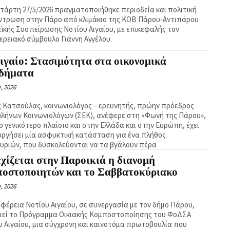
ετάρτη 27/5/2026 πραγματοποιήθηκε περιοδεία και πολιτική
ντρωση στην Πάρο από κλιμάκιο της ΚΟΒ Πάρου-Αντιπάρου
αϊκής Συσπείρωσης Νοτίου Αιγαίου, με επικεφαλής τον
ερειακό σύμβουλο Γιάννη Αγγέλου.
ιγαίο: Στασιμότητα στα οικονομικά
οδήματα
, 2026
ς Κατσούλας, κοινωνιολόγος – ερευνητής, πρώην πρόεδρος
λλήνων Κοινωνιολόγων (ΣΕΚ), ανέφερε στη «Φωνή της Πάρου»,
ο γενικότερο πλαίσιο και στην Ελλάδα και στην Ευρώπη, έχει
υργήσει μία ασφυκτική κατάσταση για ένα πλήθος
κυριών, που δυσκολεύονται να τα βγάλουν πέρα
χίζεται στην Παροικιά η διανομή
ποστοποιητών και το Σαββατοκύριακο
, 2026
ιφέρεια Νοτίου Αιγαίου, σε συνεργασία με τον δήμο Πάρου,
ιεί το Πρόγραμμα Οικιακής Κομποστοποίησης του ΦοΔΣΑ
υ Αιγαίου, μια σύγχρονη και καινοτόμα πρωτοβουλία που