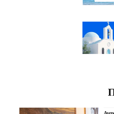
Π
Ανακ