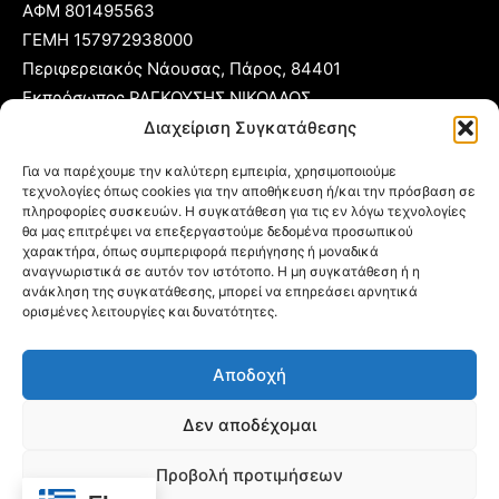
ΑΦΜ 801495563
ΓΕΜΗ 157972938000
Περιφερειακός Νάουσας, Πάρος, 84401
Εκπρόσωπος ΡΑΓΚΟΥΣΗΣ ΝΙΚΟΛΑΟΣ
Διαχείριση Συγκατάθεσης
T:
22840 53555
Για να παρέχουμε την καλύτερη εμπειρία, χρησιμοποιούμε
Κ:
6977 248885
τεχνολογίες όπως cookies για την αποθήκευση ή/και την πρόσβαση σε
E:
foni@typoparos.gr
(για αγγελίες:
sales@typoparos.gr
)
πληροφορίες συσκευών. Η συγκατάθεση για τις εν λόγω τεχνολογίες
θα μας επιτρέψει να επεξεργαστούμε δεδομένα προσωπικού
χαρακτήρα, όπως συμπεριφορά περιήγησης ή μοναδικά
αναγνωριστικά σε αυτόν τον ιστότοπο. Η μη συγκατάθεση ή η
ανάκληση της συγκατάθεσης, μπορεί να επηρεάσει αρνητικά
Πολιτική απορρήτου & Cookies
ορισμένες λειτουργίες και δυνατότητες.
Δήλωση Συμμόρφωσης
Αποδοχή
Όροι Χρήσης
Ταυτότητα
Δεν αποδέχομαι
Πολιτική Cookies (ΕΕ)
Προβολή προτιμήσεων