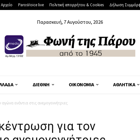
 Αρχείο
ParosVoice live
Πολιτική απορρήτου & Cookies
Δήλωση Συμμόρ
Παρασκευή, 7 Αυγούστου, 2026
ΛΛΆΔΑ
ΔΙΕΘΝΉ
ΟΙΚΟΝΟΜΊΑ
ΑΘΛΗΤΙΚΆ
 αγώνα ενάντια στις ανεμογεννήτριες
κέντρωση για τον