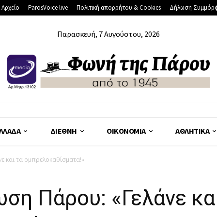
 Αρχείο
ParosVoice live
Πολιτική απορρήτου & Cookies
Δήλωση Συμμόρ
Παρασκευή, 7 Αυγούστου, 2026
ΛΛΆΔΑ
ΔΙΕΘΝΉ
ΟΙΚΟΝΟΜΊΑ
ΑΘΛΗΤΙΚΆ
ε και τα ομπρελοκαθίσματα!»
ση Πάρου: «Γελάνε κα