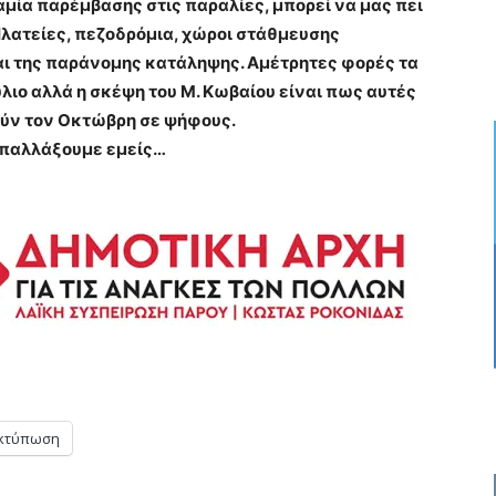
ναμία παρέμβασης στις παραλίες, μπορεί να μας πει
 Πλατείες, πεζοδρόμια, χώροι στάθμευσης
και της παράνομης κατάληψης. Αμέτρητες φορές τα
λιο αλλά η σκέψη του Μ. Κωβαίου είναι πως αυτές
ούν τον Οκτώβρη σε ψήφους.
 απαλλάξουμε εμείς…
κτύπωση