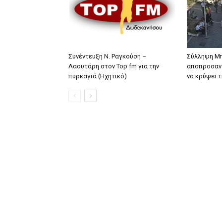
Συνέντευξη Ν. Ραγκούση –
Σύλληψη Μπ
Λαουτάρη στον Top fm για την
αποπροσανα
πυρκαγιά (Ηχητικό)
να κρύψει 