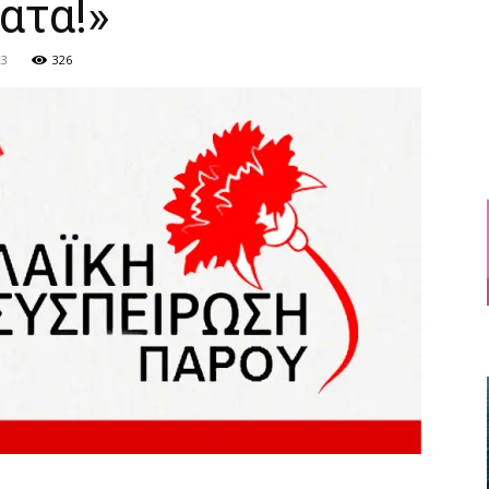
ατα!»
23
326