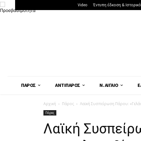
Video
Έντυπη έδκοση & Ιστορικό
ΠΆΡΟΣ
ΑΝΤΊΠΑΡΟΣ
Ν. ΑΙΓΑΊΟ
Ε
Αρχική
Πάρος
Λαϊκή Συσπείρωση Πάρου: «Γελάν
Πάρος
Λαϊκή Συσπείρω