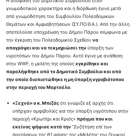
Η απόφαση του Δημοτικού Συμβουλίου ήταν
γνωμοδοτικού χαρακτήρα και η διόρθωση έγινε μετά
από γνωμοδότηση του Συμβουλίου Πολεοδομικών
Θεμάτων και Αμφισβητήσεων (ΣΥ.ΠΟ.Θ.Α.). Από την άλλη
αποτελούσε υποχρέωση του Δήμου Πάρου σύμφωνα με
την έγκριση του Πολεοδομικού Σχεδίου
να
απογράψει και να τεκμηριώσει την
ύπαρξη των
υγροτόπων του Δήμου Πάρου. Αυτό έγινε με ανάθεση
στην WWF, η μελέτη της οποίας
εγκρίθηκε και
παραλήφθηκε από το Δημοτικό Συμβούλιο και από
την οποία διαπιστώθηκε η μη ύπαρξη υγροβιότοπου
στην περιοχή του Μαρτσέλο
.
«Ξεχνά» ο κ. Μπιζάς
ότι γνώριζε εξ αρχής ότι
υπήρχαν αμφιβολίες για την ύπαρξη υγρότοπου στην
περιοχή «Κρωτήρι και Κριός»
πράγμα που και
εκείνος ψήφισε κατά την
“
Συζήτηση επί των
προτάσεων της Β1 φάσης της «Μελέτης του Γενικού