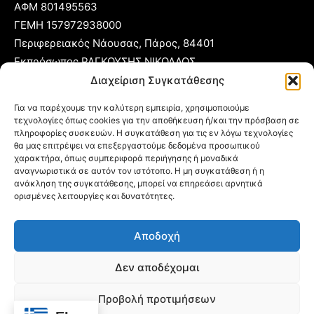
ΑΦΜ 801495563
ΓΕΜΗ 157972938000
Περιφερειακός Νάουσας, Πάρος, 84401
Εκπρόσωπος ΡΑΓΚΟΥΣΗΣ ΝΙΚΟΛΑΟΣ
Διαχείριση Συγκατάθεσης
T:
22840 53555
Για να παρέχουμε την καλύτερη εμπειρία, χρησιμοποιούμε
Κ:
6977 248885
τεχνολογίες όπως cookies για την αποθήκευση ή/και την πρόσβαση σε
E:
foni@typoparos.gr
(για αγγελίες:
sales@typoparos.gr
)
πληροφορίες συσκευών. Η συγκατάθεση για τις εν λόγω τεχνολογίες
θα μας επιτρέψει να επεξεργαστούμε δεδομένα προσωπικού
χαρακτήρα, όπως συμπεριφορά περιήγησης ή μοναδικά
αναγνωριστικά σε αυτόν τον ιστότοπο. Η μη συγκατάθεση ή η
ανάκληση της συγκατάθεσης, μπορεί να επηρεάσει αρνητικά
Πολιτική απορρήτου & Cookies
ορισμένες λειτουργίες και δυνατότητες.
Δήλωση Συμμόρφωσης
Αποδοχή
Όροι Χρήσης
Ταυτότητα
Δεν αποδέχομαι
Πολιτική Cookies (ΕΕ)
Προβολή προτιμήσεων